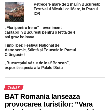
Petrecere mare de 1 mai în București:
Festivalul Micului cel Mare, în Parcul
RELATED TOPICS:
BUCURESTI
EXPOZITIE
FESTIVAL
IOR
MUZEU
UP NEXT
„Flori pentru Irene” – eveniment
Record de bilete vandute la concertul Ed Sheeran
caritabil in Bucuresti pentru o fetita de 4
de pe Arena Nationala
ani grav bolnava
DON'T MISS
Timp liber: Festival Național de
Fântânile din Piaţa Unirii se redeschid în 20
Astronomie, Știință și Educație în Parcul
septembrie cu un spectacol multimedia şi un
Crângași￼
concert simfonic
„Bucureştiul văzut de Iosif Berman”,
expozitie speciala la Palatul Sutu
TURIST
BAT Romania lanseaza
provocarea turistilor: ”Vara