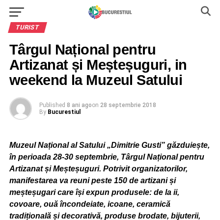
TURIST
Târgul Național pentru
Artizanat și Meșteșuguri, in
weekend la Muzeul Satului
Published
8 ani ago
on
28 septembrie 2018
By
Bucurestiul
Muzeul Național al Satului „Dimitrie Gusti” găzduiește,
în perioada 28-30 septembrie, Târgul Național pentru
Artizanat și Meșteșuguri. Potrivit organizatorilor,
manifestarea va reuni peste 150 de artizani și
meșteșugari care își expun produsele: de la ii,
covoare, ouă încondeiate, icoane, ceramică
tradițională și decorativă, produse brodate, bijuterii,