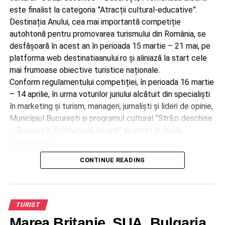
schimbarilor climatice in 2024, pentru al 4-lea an
este finalist la categoria ”Atracții cultural-educative”.
consecutiv. In acest context, campania BAT Romania din
Destinația Anului, cea mai importantă competiție
acest an se subsumeaza obiectivelor de sustenabilitate
autohtonă pentru promovarea turismului din România, se
ale companiei, prin promovarea unui comportament eco-
desfășoară în acest an în perioada 15 martie – 21 mai, pe
responsabil la nivel individual, in situatii concrete de zi de
platforma web destinatiaanului.ro și aliniază la start cele
zi si care, prin multiplicare, contribuie la construirea unui
mai frumoase obiective turistice naționale.
viitor mai bun.
Conform regulamentului competiției, în perioada 16 martie
– 14 aprilie, în urma voturilor juriului alcătuit din specialiști
în marketing și turism, manageri, jurnaliști și lideri de opinie,
ADVERTISEMENT
Municipiul București și programul cultural ”Străzi deschise
– București, Promenadă urbană” au intrat în finala
competiției.
Clic pentru a vedea prezentarea.
CONTINUE READING
În data de 21 mai 2024 vor fi desemnați câștigătorii în
cadrul Galei de Premiere care va avea loc la București.
Voteati pentru municipiul București și programul cultural
Străzi deschise – București, Promenadă urbană pe
TURIST
destinatiaanului.ro .
Marea Britanie, SUA, Bulgaria,