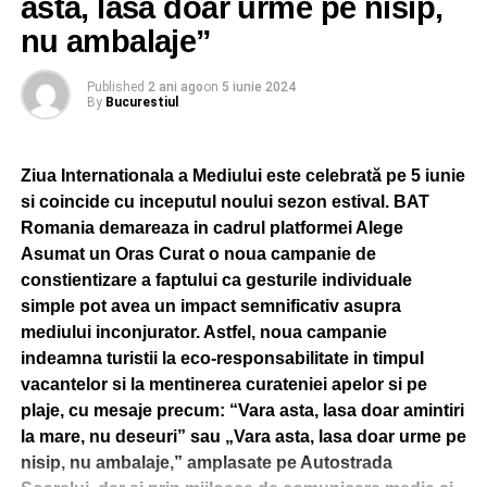
asta, lasa doar urme pe nisip,
nu ambalaje”
Published
2 ani ago
on
5 iunie 2024
By
Bucurestiul
Ziua Internationala a Mediului este celebrată pe 5 iunie
si coincide cu inceputul noului sezon estival. BAT
Romania demareaza in cadrul platformei Alege
Asumat un Oras Curat o noua campanie de
constientizare a faptului ca gesturile individuale
simple pot avea un impact semnificativ asupra
mediului inconjurator. Astfel, noua campanie
indeamna turistii la eco-responsabilitate in timpul
vacantelor si la mentinerea curateniei apelor si pe
plaje, cu mesaje precum: “Vara asta, lasa doar amintiri
la mare, nu deseuri” sau „Vara asta, lasa doar urme pe
nisip, nu ambalaje,” amplasate pe Autostrada