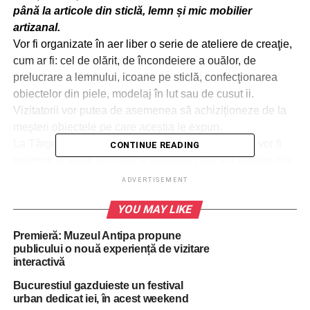
până la articole din sticlă, lemn și mic mobilier
artizanal.
Vor fi organizate în aer liber o serie de ateliere de creaţie,
cum ar fi: cel de olărit, de încondeiere a ouălor, de
prelucrare a lemnului, icoane pe sticlă, confecţionarea
obiectelor din piele, modelaj în lut sau de cusut ii.
Vizitatorii vor putea de asemenea să achiziţioneze de la
meşteri obiectele pe care aceştia le expun.
La Târgul Naţional pentru Meşteşuguri şi Artizana vor fi
CONTINUE READING
prezenţi şi artişti de muzică populară care vor susţine mai
multe momente artistice pe parcursul celor trei zile.
ADVERTISEMENT
Cei care doresc să afle mai multe despre meşteşuguri,
YOU MAY LIKE
artă populară şi tradiţii vor putea să participe la cele două
seminarii:
‘Meşteşug şi turism rural’,
susţinut de conf. univ.
Premieră: Muzeul Antipa propune
dr. Maria Stoian, preşedinte ANTREC România, şi
‘Artă
publicului o nouă experiență de vizitare
populară şi tradiţii în anul Centenarului: Portul popular din
interactivă
colecţiile Muzeului Naţional al Satului ‘Dimitrie
Bucurestiul gazduieste un festival
Gusti”,
susţinut de dr. Georgiana Onoiu, şef secţie
urban dedicat iei, în acest weekend
Tezaurizare Patrimoniu.