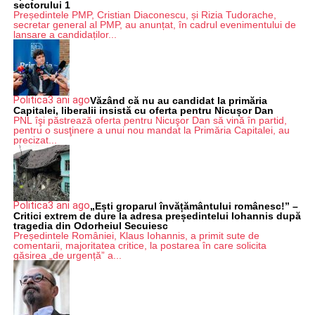
sectorului 1
Președintele PMP, Cristian Diaconescu, și Rizia Tudorache,
secretar general al PMP, au anunțat, în cadrul evenimentului de
lansare a candidaților...
Politica
3 ani ago
Văzând că nu au candidat la primăria
Capitalei, liberalii insistă cu oferta pentru Nicușor Dan
PNL îşi păstrează oferta pentru Nicuşor Dan să vină în partid,
pentru o susţinere a unui nou mandat la Primăria Capitalei, au
precizat...
Politica
3 ani ago
„Ești groparul învățământului românesc!” –
Critici extrem de dure la adresa președintelui Iohannis după
tragedia din Odorheiul Secuiesc
Președintele României, Klaus Iohannis, a primit sute de
comentarii, majoritatea critice, la postarea în care solicita
găsirea „de urgență” a...