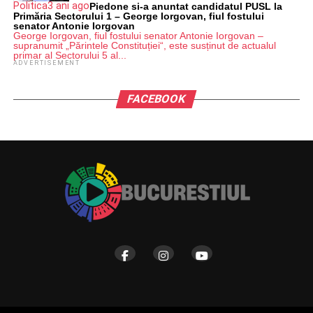
Politica
3 ani ago
Piedone si-a anuntat candidatul PUSL la
Primăria Sectorului 1 – George Iorgovan, fiul fostului
senator Antonie Iorgovan
George Iorgovan, fiul fostului senator Antonie Iorgovan –
supranumit „Părintele Constituției“, este susținut de actualul
primar al Sectorului 5 al...
ADVERTISEMENT
FACEBOOK