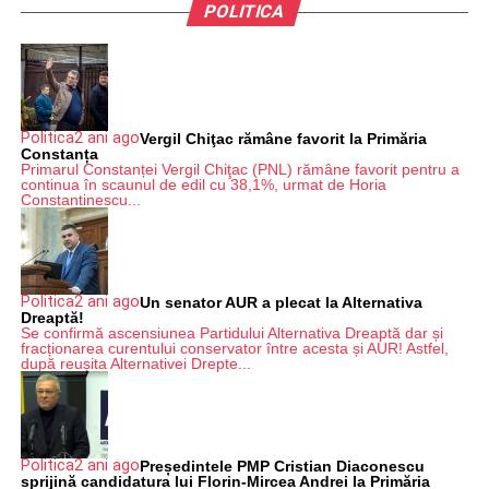
POLITICA
Politica
2 ani ago
Vergil Chiţac rămâne favorit la Primăria
Constanța
Primarul Constanței Vergil Chiţac (PNL) rămâne favorit pentru a
continua în scaunul de edil cu 38,1%, urmat de Horia
Constantinescu...
Politica
2 ani ago
Un senator AUR a plecat la Alternativa
Dreaptă!
Se confirmă ascensiunea Partidului Alternativa Dreaptă dar și
fracționarea curentului conservator între acesta și AUR! Astfel,
după reușita Alternativei Drepte...
Politica
2 ani ago
Președintele PMP Cristian Diaconescu
sprijină candidatura lui Florin-Mircea Andrei la Primăria