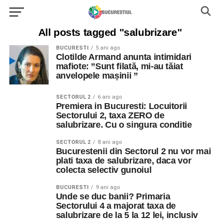
All posts tagged "salubrizare"
BUCURESTI
5 ani ago
Clotilde Armand anunta intimidari
mafiote: ”Sunt filată, mi-au tăiat
anvelopele mașinii ”
SECTORUL 2
6 ani ago
Premiera in Bucuresti: Locuitorii
Sectorului 2, taxa ZERO de
salubrizare. Cu o singura conditie
SECTORUL 2
8 ani ago
Bucurestenii din Sectorul 2 nu vor mai
plati taxa de salubrizare, daca vor
colecta selectiv gunoiul
BUCURESTI
9 ani ago
Unde se duc banii? Primaria
Sectorului 4 a majorat taxa de
salubrizare de la 5 la 12 lei, inclusiv