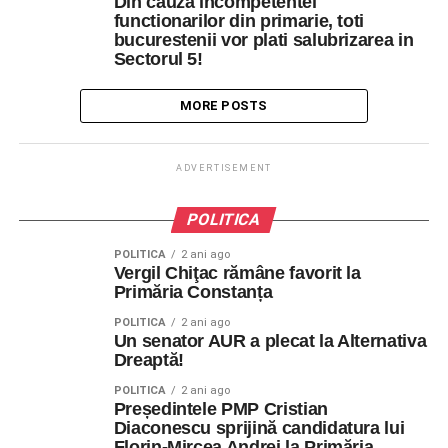
Din cauza incompetentei
functionarilor din primarie, toti
bucurestenii vor plati salubrizarea in
Sectorul 5!
MORE POSTS
ADVERTISEMENT
POLITICA
POLITICA
2 ani ago
Vergil Chiţac rămâne favorit la
Primăria Constanța
POLITICA
2 ani ago
Un senator AUR a plecat la Alternativa
Dreaptă!
POLITICA
2 ani ago
Președintele PMP Cristian
Diaconescu sprijină candidatura lui
Florin-Mircea Andrei la Primăria