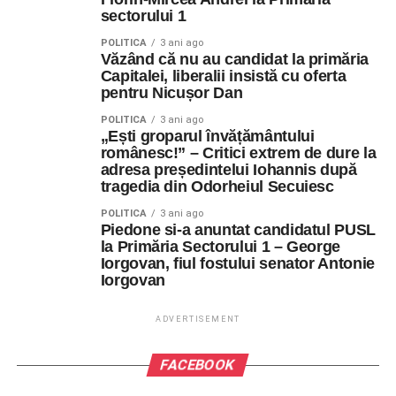
sectorului 1
POLITICA
3 ani ago
Văzând că nu au candidat la primăria
Capitalei, liberalii insistă cu oferta
pentru Nicușor Dan
POLITICA
3 ani ago
„Ești groparul învățământului
românesc!” – Critici extrem de dure la
adresa președintelui Iohannis după
tragedia din Odorheiul Secuiesc
POLITICA
3 ani ago
Piedone si-a anuntat candidatul PUSL
la Primăria Sectorului 1 – George
Iorgovan, fiul fostului senator Antonie
Iorgovan
ADVERTISEMENT
FACEBOOK