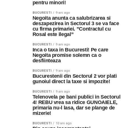
pentru minori!
BUCURESTI
9 ani ago
Negoita anunta ca salubrizarea si
deszapezirea in Sectorul 3 se va face
cu firma primariei. ”Contractul cu
Rosal este ilegal”
BUCURESTI
9 ani ago
Inca o taxa in Bucuresti! Pe care
Negoita promise solemn ca o
desfiinteaza
BUCURESTI
9 ani ago
Bucurestenii din Sectorul 2 vor plati
gunoiul direct la taxe si impozite!
BUCURESTI
9 ani ago
Telenovela pe bani publici in Sectorul
4! REBU vrea sa ridice GUNOAIELE,
primaria nu-l lasa, dar se plange de
mizerie!
BUCURESTI
10 ani ago