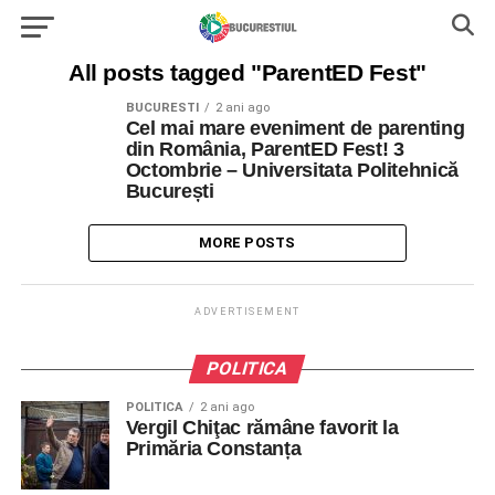
All posts tagged "ParentED Fest"
BUCURESTI
2 ani ago
Cel mai mare eveniment de parenting
din România, ParentED Fest! 3
Octombrie – Universitata Politehnică
București
MORE POSTS
ADVERTISEMENT
POLITICA
POLITICA
2 ani ago
Vergil Chiţac rămâne favorit la
Primăria Constanța