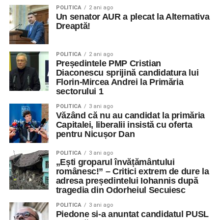
POLITICA
2 ani ago
Un senator AUR a plecat la Alternativa
Dreaptă!
POLITICA
2 ani ago
Președintele PMP Cristian
Diaconescu sprijină candidatura lui
Florin-Mircea Andrei la Primăria
sectorului 1
POLITICA
3 ani ago
Văzând că nu au candidat la primăria
Capitalei, liberalii insistă cu oferta
pentru Nicușor Dan
POLITICA
3 ani ago
„Ești groparul învățământului
românesc!” – Critici extrem de dure la
adresa președintelui Iohannis după
tragedia din Odorheiul Secuiesc
POLITICA
3 ani ago
Piedone si-a anuntat candidatul PUSL