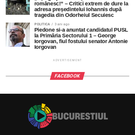
românesc!” – Critici extrem de dure la
adresa președintelui Iohannis după
tragedia din Odorheiul Secuiesc
POLITICA
3 ani ago
Piedone si-a anuntat candidatul PUSL
la Primăria Sectorului 1 – George
Iorgovan, fiul fostului senator Antonie
Iorgovan
ADVERTISEMENT
FACEBOOK