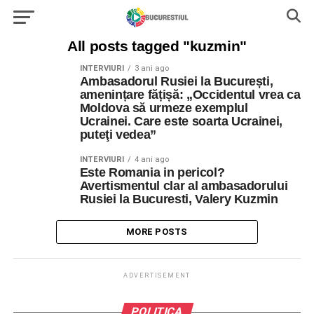
All posts tagged "kuzmin"
INTERVIURI
3 ani ago
Ambasadorul Rusiei la București,
amenințare fățișă: „Occidentul vrea ca
Moldova să urmeze exemplul
Ucrainei. Care este soarta Ucrainei,
puteţi vedea”
INTERVIURI
4 ani ago
Este Romania in pericol?
Avertismentul clar al ambasadorului
Rusiei la Bucuresti, Valery Kuzmin
MORE POSTS
ADVERTISEMENT
POLITICA