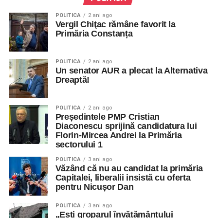
POLITICA
2 ani ago
Vergil Chiţac rămâne favorit la
Primăria Constanța
POLITICA
2 ani ago
Un senator AUR a plecat la Alternativa
Dreaptă!
POLITICA
2 ani ago
Președintele PMP Cristian
Diaconescu sprijină candidatura lui
Florin-Mircea Andrei la Primăria
sectorului 1
POLITICA
3 ani ago
Văzând că nu au candidat la primăria
Capitalei, liberalii insistă cu oferta
pentru Nicușor Dan
POLITICA
3 ani ago
„Ești groparul învățământului