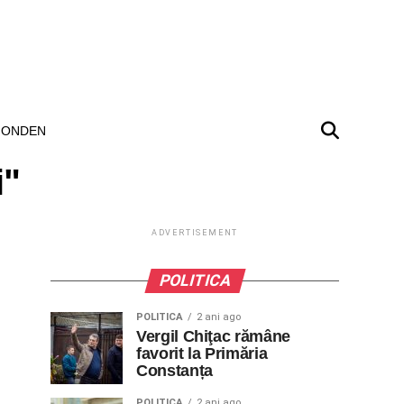
ONDEN
i"
ADVERTISEMENT
POLITICA
POLITICA
2 ani ago
Vergil Chiţac rămâne
favorit la Primăria
Constanța
POLITICA
2 ani ago