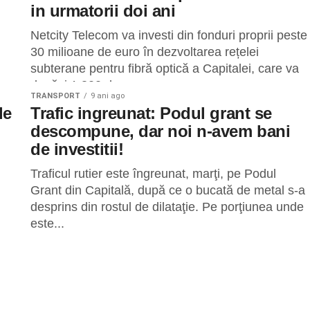
in urmatorii doi ani
Netcity Telecom va investi din fonduri proprii peste
30 milioane de euro în dezvoltarea rețelei
subterane pentru fibră optică a Capitalei, care va
depăși 1.800 de...
TRANSPORT
9 ani ago
le
Trafic ingreunat: Podul grant se
descompune, dar noi n-avem bani
de investitii!
Traficul rutier este îngreunat, marţi, pe Podul
Grant din Capitală, după ce o bucată de metal s-a
desprins din rostul de dilataţie. Pe porţiunea unde
este...