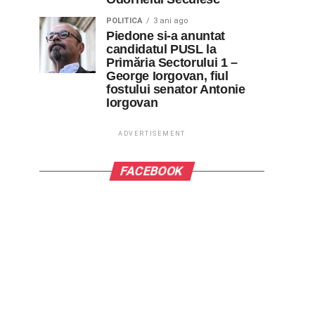
POLITICA
3 ani ago
Piedone si-a anuntat
candidatul PUSL la
Primăria Sectorului 1 –
George Iorgovan, fiul
fostului senator Antonie
Iorgovan
ADVERTISEMENT
FACEBOOK