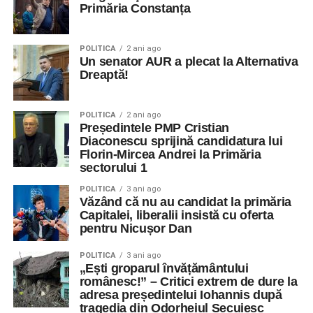
Primăria Constanța
POLITICA
2 ani ago
Un senator AUR a plecat la Alternativa
Dreaptă!
POLITICA
2 ani ago
Președintele PMP Cristian
Diaconescu sprijină candidatura lui
Florin-Mircea Andrei la Primăria
sectorului 1
POLITICA
3 ani ago
Văzând că nu au candidat la primăria
Capitalei, liberalii insistă cu oferta
pentru Nicușor Dan
POLITICA
3 ani ago
„Ești groparul învățământului
românesc!” – Critici extrem de dure la
adresa președintelui Iohannis după
tragedia din Odorheiul Secuiesc