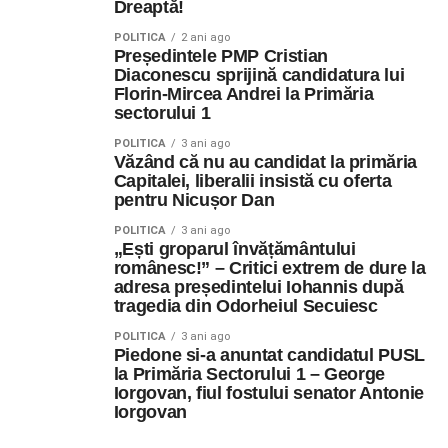
Dreaptă!
POLITICA
2 ani ago
Președintele PMP Cristian
Diaconescu sprijină candidatura lui
Florin-Mircea Andrei la Primăria
sectorului 1
POLITICA
3 ani ago
Văzând că nu au candidat la primăria
Capitalei, liberalii insistă cu oferta
pentru Nicușor Dan
POLITICA
3 ani ago
„Ești groparul învățământului
românesc!” – Critici extrem de dure la
adresa președintelui Iohannis după
tragedia din Odorheiul Secuiesc
POLITICA
3 ani ago
Piedone si-a anuntat candidatul PUSL
la Primăria Sectorului 1 – George
Iorgovan, fiul fostului senator Antonie
Iorgovan