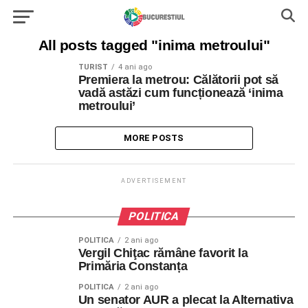
All posts tagged "inima metroului"
TURIST
4 ani ago
Premiera la metrou: Călătorii pot să
vadă astăzi cum funcționează ‘inima
metroului’
MORE POSTS
ADVERTISEMENT
POLITICA
POLITICA
2 ani ago
Vergil Chiţac rămâne favorit la
Primăria Constanța
POLITICA
2 ani ago
Un senator AUR a plecat la Alternativa