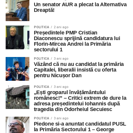
Un senator AUR a plecat la Alternativa
Dreaptă!
POLITICA
2 ani ago
Președintele PMP Cristian
Diaconescu sprijină candidatura lui
Florin-Mircea Andrei la Primăria
sectorului 1
POLITICA
3 ani ago
Văzând că nu au candidat la primăria
Capitalei, liberalii insistă cu oferta
pentru Nicușor Dan
POLITICA
3 ani ago
„Ești groparul învățământului
românesc!” – Critici extrem de dure la
adresa președintelui Iohannis după
tragedia din Odorheiul Secuiesc
POLITICA
3 ani ago
Piedone si-a anuntat candidatul PUSL
la Primăria Sectorului 1 – George