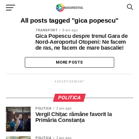
All posts tagged "gica popescu"
TRANSPORT
8 ani ago
Gica Popescu despre trenul Gara de
Nord-Aeroportul Otopeni: Ne facem
de ras, ne facem de mare bascalie!
MORE POSTS
ADVERTISEMENT
POLITICA
POLITICA
2 ani ago
Vergil Chiţac rămâne favorit la
Primăria Constanța
POLITICA
2 ani ago