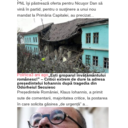
PNL îşi păstrează oferta pentru Nicuşor Dan să
vină în partid, pentru o susţinere a unui nou
mandat la Primăria Capitalei, au precizat...
Politica
3 ani ago
„Ești groparul învățământului
românesc!” – Critici extrem de dure la adresa
președintelui Iohannis după tragedia din
Odorheiul Secuiesc
Președintele României, Klaus Iohannis, a primit
sute de comentarii, majoritatea critice, la postarea
în care solicita găsirea „de urgență” a...