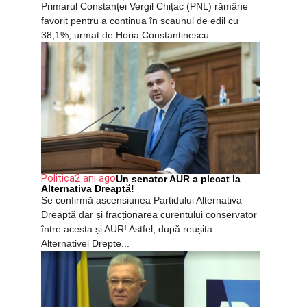
Primarul Constanței Vergil Chiţac (PNL) rămâne
favorit pentru a continua în scaunul de edil cu
38,1%, urmat de Horia Constantinescu...
Politica
2 ani ago
Un senator AUR a plecat la
Alternativa Dreaptă!
Se confirmă ascensiunea Partidului Alternativa
Dreaptă dar și fracționarea curentului conservator
între acesta și AUR! Astfel, după reușita
Alternativei Drepte...