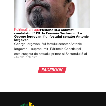
Politica
3 ani ago
Piedone si-a anuntat
candidatul PUSL la Primăria Sectorului 1 –
George Iorgovan, fiul fostului senator Antonie
Iorgovan
George Iorgovan, fiul fostului senator Antonie
Iorgovan – supranumit „Părintele Constituției“,
este susținut de actualul primar al Sectorului 5 al...
ADVERTISEMENT
FACEBOOK