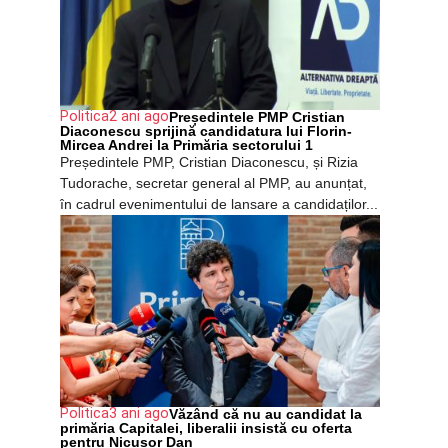
Politica
2 ani ago
Președintele PMP Cristian
Diaconescu sprijină candidatura lui Florin-
Mircea Andrei la Primăria sectorului 1
Președintele PMP, Cristian Diaconescu, și Rizia
Tudorache, secretar general al PMP, au anunțat,
în cadrul evenimentului de lansare a candidaților...
Politica
3 ani ago
Văzând că nu au candidat la
primăria Capitalei, liberalii insistă cu oferta
pentru Nicușor Dan