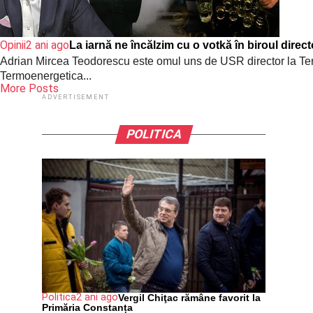
Opinii
2 ani ago
La iarnă ne încălzim cu o votkă în biroul direc
Adrian Mircea Teodorescu este omul uns de USR director la Ter
Termoenergetica...
More Posts
ADVERTISEMENT
POLITICA
Politica
2 ani ago
Vergil Chiţac rămâne favorit la
Primăria Constanța