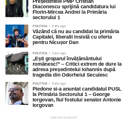
Președintele PMP Cristian
Diaconescu sprijină candidatura lui
Florin-Mircea Andrei la Primăria
sectorului 1
POLITICA
3 ani ago
Văzând că nu au candidat la primăria
Capitalei, liberalii insistă cu oferta
pentru Nicușor Dan
POLITICA
3 ani ago
„Ești groparul învățământului
românesc!” – Critici extrem de dure la
adresa președintelui Iohannis după
tragedia din Odorheiul Secuiesc
POLITICA
3 ani ago
Piedone si-a anuntat candidatul PUSL
la Primăria Sectorului 1 – George
Iorgovan, fiul fostului senator Antonie
Iorgovan
ADVERTISEMENT