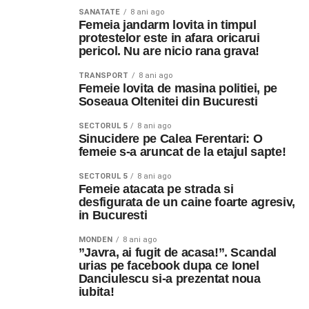
SANATATE
8 ani ago
Femeia jandarm lovita in timpul
protestelor este in afara oricarui
pericol. Nu are nicio rana grava!
TRANSPORT
8 ani ago
Femeie lovita de masina politiei, pe
Soseaua Oltenitei din Bucuresti
SECTORUL 5
8 ani ago
Sinucidere pe Calea Ferentari: O
femeie s-a aruncat de la etajul sapte!
SECTORUL 5
8 ani ago
Femeie atacata pe strada si
desfigurata de un caine foarte agresiv,
in Bucuresti
MONDEN
8 ani ago
”Javra, ai fugit de acasa!”. Scandal
urias pe facebook dupa ce Ionel
Danciulescu si-a prezentat noua
iubita!