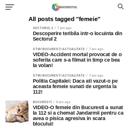
All posts tagged "femeie"
SECTORUL 2
7 ani ago
Descoperire teribila intr-o locuinta din
Sectorul 2
STIRI BUCURESTI ACTUALITATE
7 ani ago
VIDEO-Accident mortal provocat de o
soferita care s-a filmat in timp ce bea
la volan!
STIRI BUCURESTI ACTUALITATE
7 ani ago
Politia Capitalei: Daca ati vazut-o pe
aceasta femeie sunati de urgenta la
112!
BUCURESTI
8 ani ago
VIDEO-O femeie din Bucuresti a sunat
la 112 si a chemat Jandarmii pentru ca
avea o pisica agresiva in scara
blocului!