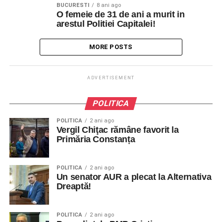
BUCURESTI
8 ani ago
O femeie de 31 de ani a murit in
arestul Politiei Capitalei!
MORE POSTS
ADVERTISEMENT
POLITICA
POLITICA
2 ani ago
Vergil Chiţac rămâne favorit la
Primăria Constanța
POLITICA
2 ani ago
Un senator AUR a plecat la Alternativa
Dreaptă!
POLITICA
2 ani ago