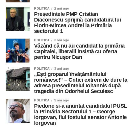
POLITICA
2 ani ago
Președintele PMP Cristian
Diaconescu sprijină candidatura lui
Florin-Mircea Andrei la Primăria
sectorului 1
POLITICA
3 ani ago
Văzând că nu au candidat la primăria
Capitalei, liberalii insistă cu oferta
pentru Nicușor Dan
POLITICA
3 ani ago
„Ești groparul învățământului
românesc!” – Critici extrem de dure la
adresa președintelui Iohannis după
tragedia din Odorheiul Secuiesc
POLITICA
3 ani ago
Piedone si-a anuntat candidatul PUSL
la Primăria Sectorului 1 – George
Iorgovan, fiul fostului senator Antonie
Iorgovan