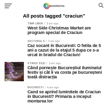
All posts tagged "craciun"
TIMP LIBER
3 ani ago
West Side Christmas Market are
program special de Craciun
SECTORUL 5
3 ani ago
Caz socant in Bucuresti: O fetita de 5
ani a cazut de la etajul 5 dupa ce s-a
urcat in bradul de Craciun!
STIRILE ZILEI
3 ani ago
Când pornește Bucureștiul iluminatul
festiv și cât îi va costa pe bucureșteni
toată distracția
BUCURESTI
4 ani ago
Cand se aprind luminitele de Craciun
in Bucuresti? Primaria a inceput
montarea lor