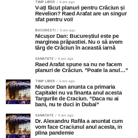
TIMP LIBER
6 ani ago
V-ați făcut planuri pentru Crăciun și
Revelion? Raed Arafat are un singur
sfat pentru voi!
BUCURESTI
6 ani ago
Nicușor Dan: Bucureștiul este pe
marginea prăpastiei. Nu o să avem
târg de Crăciun în această iarnă
SANATATE
6 ani ago
Raed Arafat spune sa nu ne facem
planuri de Crăciun. ”Poate la anul…”
TIMP LIBER
6 ani ago
Nicusor Dan anunta ca primaria
Capitalei nu va finanta anul acesta
Targurile de Craciun. ”Daca nu ai
bani, nu te duci in Dubai”
SANATATE
6 ani ago
Dr. Alexandru Rafila a anuntat cum
vom face Craciunul anul acesta, in
plina pandemie