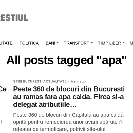
ITATE
POLITICA
BANI
TRANSPORT
TIMP LIBER
M
All posts tagged "apa"
STIRI BUCURESTI ACTUALITATE
6 ani ago
Ce
Peste 360 de blocuri din Bucuresti
au ramas fara apa calda. Firea si-a
delegat atributiile…
u
Peste 360 de blocuri din Capitală au apa caldă
ul
oprită pentru remedierea unor avarii apărute în
reţeaua de termoficare, potrivit site-ului