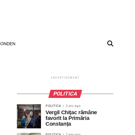
ONDEN
ADVERTISEMENT
POLITICA
POLITICA
2 ani ago
Vergil Chiţac rămâne
favorit la Primăria
Constanța
POLITICA
2 ani ago