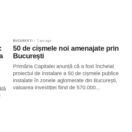
BUCURESTI
7 ani ago
:
50 de cișmele noi amenajate prin
a
București
Primăria Capitalei anunță că a fost încheiat
proiectul de instalare a 50 de cișmele publice
instalate în zonele aglomerate din București,
valoarea investiției fiind de 570.000...
ătă
e