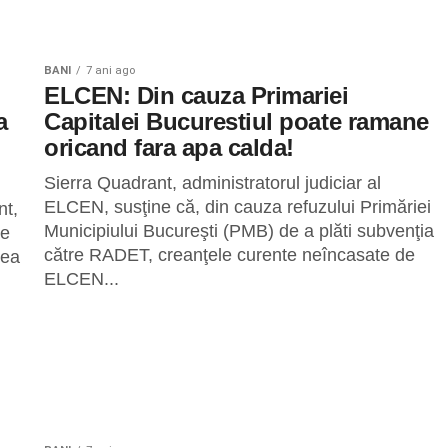
BANI
7 ani ago
ELCEN: Din cauza Primariei
a
Capitalei Bucurestiul poate ramane
oricand fara apa calda!
Sierra Quadrant, administratorul judiciar al
ELCEN, susţine că, din cauza refuzului Primăriei
nt,
Municipiului Bucureşti (PMB) de a plăti subvenţia
de
către RADET, creanţele curente neîncasate de
rea
ELCEN...