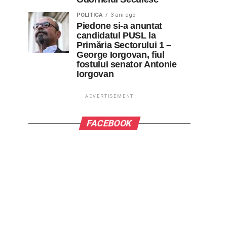
POLITICA
3 ani ago
Piedone si-a anuntat
candidatul PUSL la
Primăria Sectorului 1 –
George Iorgovan, fiul
fostului senator Antonie
Iorgovan
ADVERTISEMENT
FACEBOOK