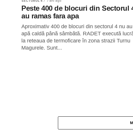
SECTORUL 4
7 ani ago
Peste 400 de blocuri din Sectorul 
au ramas fara apa
Aproximativ 400 de blocuri din sectorul 4 nu au
apă caldă până sâmbătă. RADET execută lucră
la reteaua de termoficare în zona strazii Turnu
Magurele. Sunt...
M