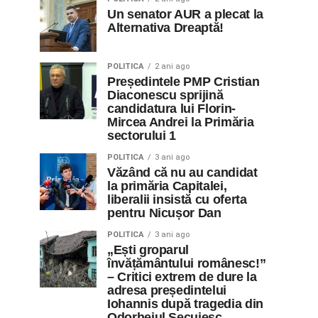
Un senator AUR a plecat la
Alternativa Dreaptă!
POLITICA
2 ani ago
Președintele PMP Cristian
Diaconescu sprijină
candidatura lui Florin-
Mircea Andrei la Primăria
sectorului 1
POLITICA
3 ani ago
Văzând că nu au candidat
la primăria Capitalei,
liberalii insistă cu oferta
pentru Nicușor Dan
POLITICA
3 ani ago
„Ești groparul
învățământului românesc!”
– Critici extrem de dure la
adresa președintelui
Iohannis după tragedia din
Odorheiul Secuiesc