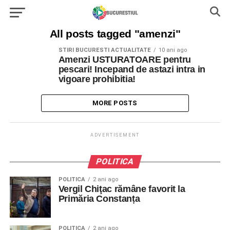
All posts tagged "amenzi"
STIRI BUCURESTI ACTUALITATE
10 ani ago
Amenzi USTURATOARE pentru
pescari! Incepand de astazi intra in
vigoare prohibitia!
MORE POSTS
ADVERTISEMENT
POLITICA
POLITICA
2 ani ago
Vergil Chiţac rămâne favorit la
Primăria Constanța
POLITICA
2 ani ago