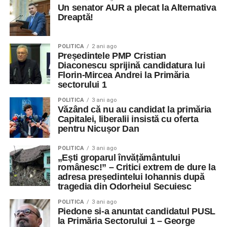
Un senator AUR a plecat la Alternativa
Dreaptă!
POLITICA
2 ani ago
Președintele PMP Cristian
Diaconescu sprijină candidatura lui
Florin-Mircea Andrei la Primăria
sectorului 1
POLITICA
3 ani ago
Văzând că nu au candidat la primăria
Capitalei, liberalii insistă cu oferta
pentru Nicușor Dan
POLITICA
3 ani ago
„Ești groparul învățământului
românesc!” – Critici extrem de dure la
adresa președintelui Iohannis după
tragedia din Odorheiul Secuiesc
POLITICA
3 ani ago
Piedone si-a anuntat candidatul PUSL
la Primăria Sectorului 1 – George