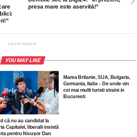
care
presa mare este aservită!”
lici:
ri!”
ADVERTISEMENT
YOU MAY LIKE
Marea Britanie, SUA, Bulgaria,
Germania, Italia – De unde vin
cei mai multi turisti straini in
Bucuresti
d că nu au candidat la
ia Capitalei, liberalii insistă
erta pentru Nicușor Dan