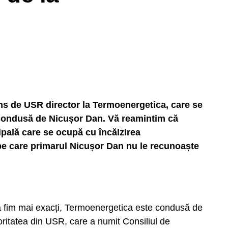
s de USR director la Termoenergetica, care se
, condusă de Nicușor Dan. Vă reamintim că
ală care se ocupă cu încălzirea
 pe care primarul Nicușor Dan nu le recunoaște
să fim mai exacți, Termoenergetica este condusă de
ritatea din USR, care a numit Consiliul de