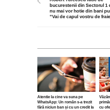
bucurestenii din Sectorul 1 
nu mai vor hotie din bani pub
”Vai de capul vostru de fraie
Atentie la cine va suna pe
Văzân
WhatsApp: Un român s-a trezit
primăr
fără niciun ban și cu un credit la
cu of