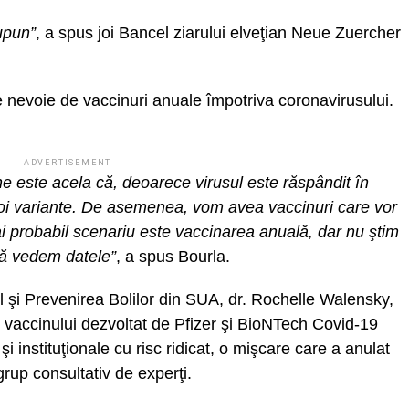
upun”
, a spus joi Bancel ziarului elveţian Neue Zuercher
ie nevoie de vaccinuri anuale împotriva coronavirusului.
ADVERTISEMENT
e este acela că, deoarece virusul este răspândit în
oi variante. De asemenea, vom avea vaccinuri care vor
ai probabil scenariu este vaccinarea anuală, dar nu ştim
să vedem datele”
, a spus Bourla.
ul şi Prevenirea Bolilor din SUA, dr. Rochelle Walensky,
le vaccinului dezvoltat de Pfizer şi BioNTech Covid-19
şi instituţionale cu risc ridicat, o mişcare care a anulat
rup consultativ de experţi.