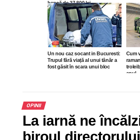
bancă de 37.800 lei
Un nou caz socant in Bucuresti:
Cum v
Trupul fără viață al unui tânăr a
raman
fost găsit în scara unui bloc
trolei
anul
OPINII
La iarnă ne încălz
biroul directorului