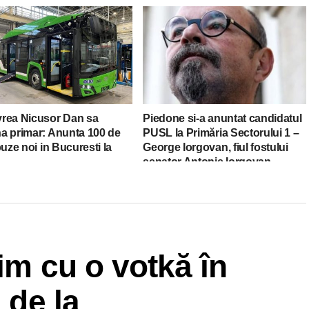
rea Nicusor Dan sa
Piedone si-a anuntat candidatul
a primar: Anunta 100 de
PUSL la Primăria Sectorului 1 –
buze noi in Bucuresti la
George Iorgovan, fiul fostului
senator Antonie Iorgovan
im cu o votkă în
 de la