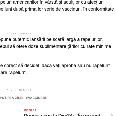
eluri americanilor în vârstă şi adulţilor cu afecţiuni
e luni după prima lor serie de vaccinuri, în conformitate
ADVERTISEMENT
une puternic lansării pe scară largă a rapelurilor,
ebui să ofere doze suplimentare ţărilor cu rate minime
e corect să decideţi dacă veţi aproba sau nu rapeluri”
are rapeluri”.
ADVERTISEMENT
STIREA ZILEI
VACCINARE
UP NEXT
Demisie soc la Digi24: ”În prezent,