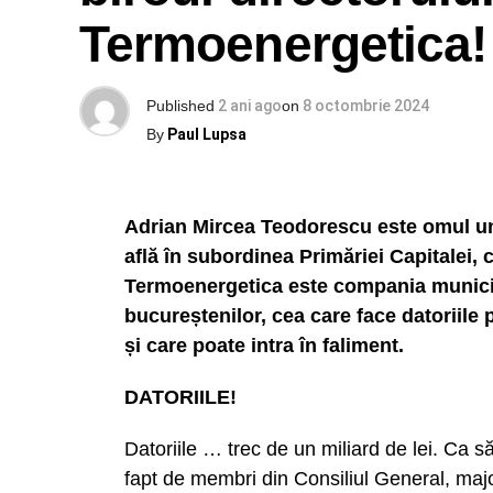
Termoenergetica!
Published
2 ani ago
on
8 octombrie 2024
By
Paul Lupsa
Adrian Mircea Teodorescu este omul un
află în subordinea Primăriei Capitalei
Termoenergetica este compania municip
bucureștenilor, cea care face datoriile
și care poate intra în faliment.
DATORIILE!
Datoriile … trec de un miliard de lei. Ca 
fapt de membri din Consiliul General, majo