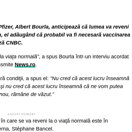
Pfizer, Albert Bourla, anticipează că lumea va reveni
n, el adăugând că probabil va fi necesară vaccinarea
ază CNBC.
la viaţa normală”
, a spus Bourla într-un interviu acordat
ansmite
News.ro
.
ă condiţii, a spus el:
”Nu cred că acest lucru înseamnă
ă şi nu cred că acest lucru înseamnă că ne vom putea
in nou, rămâne de văzut.”
ADVERTISEMENT
în care se va reveni la o viaţă normală este în
rna, Stéphane Bancel.