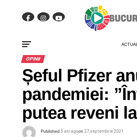
ACTUAL
OPINII
Șeful Pfizer an
pandemiei: ”În
putea reveni l
Published
5 ani ago
on
27 septembrie 2021