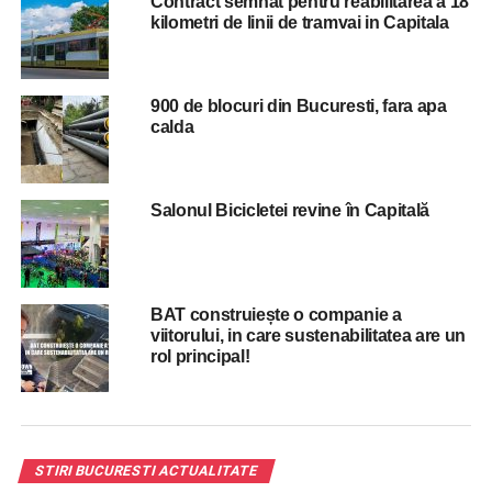
Contract semnat pentru reabilitarea a 18
acestor împrumuturi, prin ameninţări şi violenţe, personal
kilometri de linii de tramvai in Capitala
sau prin alte persoane, suspecţii au solicitat sume cu mult
mai mari decât cele acordate iniţial iar în cazul în care
persoanele împrumutate se aflau în imposibilitate de a
900 de blocuri din Bucuresti, fara apa
achita sumele impuse suspecţii solicitau instituirea unor
calda
garanţii mobiliare sau imobiliare.
RELATED TOPICS:
BUCURESTI
INTERLOPI
MAFIA
PSD
STIRI BUCURESTI
Salonul Bicicletei revine în Capitală
UP NEXT
Bucurestiul sub alerta, dupa un nou jaf la o casa
de amanet!
DON'T MISS
BAT construiește o companie a
Fostul presedinte al Romaniei, Traian Basescu: A
viitorului, in care sustenabilitatea are un
venit vremea sa legalizam prostitutia!
rol principal!
STIRI BUCURESTI ACTUALITATE