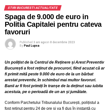
trecut, la 275.000 de dolari.
a văzut pe Facebook un anunț prin care se oferea
STIRI BUCURESTI ACTUALITATE
oportunitatea investirii în societatea respectivă. Bărbatul a
apelat numărul de telefon din anunț, ocazie cu care a
Spaga de 9.000 de euro in
ADVERTISEMENT
discutat cu o persoană ce s-a recomandat a fi din cadrul
Politia Capitalei pentru cateva
Romgaz.
favoruri
În timpul discuției telefonice, persoana vătămată a
Published
3 ani ago
on
8 decembrie 2023
acceptat să învestească suma de 1.250 lei, motiv pentru
By
Paul Lupsa
care i-a comunicat acelei persoane, telefonic, datele
înscrise pe cardul bancar precum și cele de pe cartea de
identitate.
Un polițist de la Centrul de Reținere și Arest Preventiv
București a fost reținut de procurori, fiind acuzat că ar
În continuare, după ce i-a fost retrasă suma de 1.250 din
fi primit mită peste 9.000 de euro de la un bărbat
contul bancar, persoana vătămată a fost contactată
arestat preventiv, în schimbul mai multor favoruri.
telefonic, de către o altă persoană, ce s-a recomandat a fi
Banii ar fi fost primiți în tranșe de la deținut sau iubita
din partea aceleiași societății energetice, aceasta
acestuia, pe o perioadă de un an și jumătate.
solicitându-i bărbatului depunerea a încă 2.500 lei la un
ATM de monede virtuale, pentru a putea retrage câștigul
Conform Parchetului Tribunalului București, polițistul a
inițial. Bărbatul din Vadu Moldovei s-a deplasat în
fost reținut pentru 24 de ore și va fi dus în instanță cu