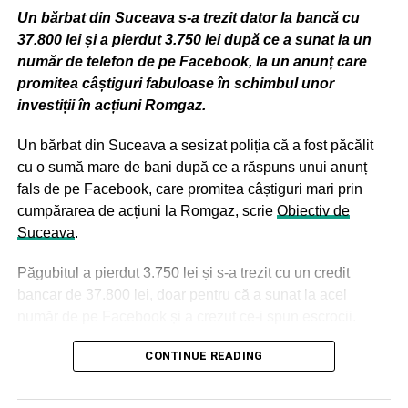
„Știam că dacă am o zi bună, am o șansă. M-am simțit mai
Un bărbat din Suceava s-a trezit dator la bancă cu
calm astăzi și știam că am reușit asta înainte. A fost o
37.800 lei și a pierdut 3.750 lei după ce a sunat la un
performanță incredibilă a lui Wei Yi și am fost norocos să
număr de telefon de pe Facebook, la un anunț care
câștig din nou astăzi. Sunt recunoscător tuturor celor care
promitea câștiguri fabuloase în schimbul unor
mă susțin de aproape și de departe”, a spus Carlsen.
investiții în acțiuni Romgaz.
Grand Chess Tour este un circuit internațional, care se
Un bărbat din Suceava a sesizat poliția că a fost păcălit
desfășoară anual pe parcursul a cinci etape. Primele trei
cu o sumă mare de bani după ce a răspuns unui anunț
au loc în Europa – București, Varșovia și Zagreb și sunt
fals de pe Facebook, care promitea câștiguri mari prin
susținute și organizate de Fundația Superbet. Ultimele
cumpărarea de acțiuni la Romgaz, scrie
Obiectiv de
două etape se joacă în SUA, la Saint Louis. Anul acesta,
Suceava
.
etapa a doua va avea loc la București între 24 iunie și 6
iulie și va fi de șah clasic.
Păgubitul a pierdut 3.750 lei și s-a trezit cu un credit
bancar de 37.800 lei, doar pentru că a sunat la acel
Premiile întregului circuit au crescut în 2024 la 1,5
număr de pe Facebook și a crezut ce-i spun escrocii.
milioane de dolari, din care 350.000 de dolari pentru
etapele de șah clasic și 175.000 de dolari pentru cele de
CONTINUE READING
șah rapid & blitz. Ediția de anul acesta va avea un fond de
ADVERTISEMENT
premii bonus mărit de la 175.000 de dolari, cât a fost anul
Bărbatul a povestit polițiștilor că, în luna septembrie 2023,