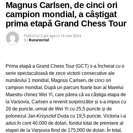
Magnus Carlsen, de cinci ori
campion mondial, a câștigat
prima etapă Grand Chess Tour
Published
2 ani ago
on
16 mai 2024
By
Bucurestiul
Prima etapă a Grand Chess Tour (GCT) s-a încheiat cu o
serie spectaculoasă de zece victorii consecutive ale
numărului 1 mondial, Magnus Carlsen, de cinci ori
campion mondial. După un parcurs foarte bun al Marelui
Maestru chinez Wei Yi, care părea că va câștiga etapa de
la Varșovia, Carlsen a revenit surprinzător și s-a impus cu
26 de puncte, urmat de Wei Yi cu 25,5 puncte și de
polonezul Jan-Krzysztof Duda cu 19,5 puncte. Victoria i-a
adus în cont 40.000 de dolari, fondul total de premiere al
etapei de la Varșovia fiind de 175.000 de dolari. În total,