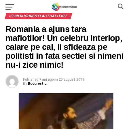
STIRI BUCURESTI ACTUALITATE
Romania a ajuns tara
mafiotilor! Un celebru interlop,
calare pe cal, ii sfideaza pe
politisti in fata sectiei si nimeni
nu-i zice nimic!
Published
7 ani ago
on
25 august 2019
By
Bucurestiul