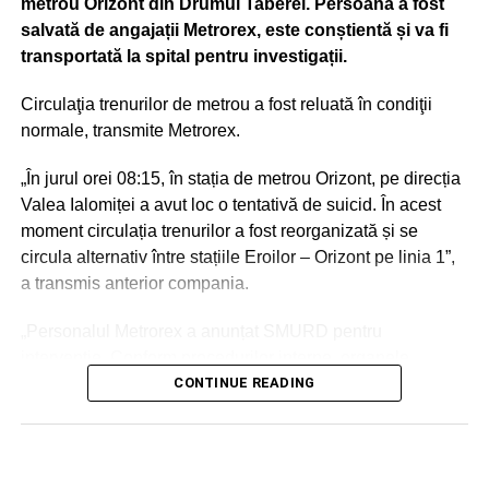
metrou Orizont din Drumul Taberei. Persoana a fost
salvată de angajații Metrorex, este conștientă și va fi
transportată la spital pentru investigații.
ADVERTISEMENT
– blocarea traficului pe Str. Gheorghe Brătianu, între Arh.
Ion Mincu și Str. Docenților și a străzilor adiacente spre B-
Circulaţia trenurilor de metrou a fost reluată în condiţii
dul Aviatorilor
normale, transmite Metrorex.
– blocarea traficului pe Str. Uruguay, între B-dul Aviatorilor
„În jurul orei 08:15, în stația de metrou Orizont, pe direcția
și Șos. Pavel D. Kiseleff, și a străzilor adiacente spre cele
Valea Ialomiței a avut loc o tentativă de suicid. În acest
două bulevarde
moment circulația trenurilor a fost reorganizată și se
circula alternativ între stațiile Eroilor – Orizont pe linia 1”,
– blocarea traficului pe Str. Monetăriei și pe Aleea Primo
a transmis anterior compania.
Nebiolo.
„Personalul Metrorex a anunțat SMURD pentru
intervenție. Conform procedurilor interne, organele
ADVERTISEMENT
abilitate împreună cu Metrorex vor deschide o anchetă de
CONTINUE READING
În ziua de 01.12.2022, în intervalul orar 07.00-13.00:
cercetare pentru a se stabili împrejurările în care s-a
produs evenimentul. Vom reveni cu detalii referitoare la
interzicerea accesului pietonal, astfel:
circulația trenurilor”, a adăugat sursa citată.