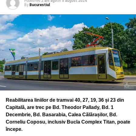
Published
2 ani ago
on
5 august 2024
By
Bucurestiul
ADVERTISEMENT
– restricționarea parcării/staționării voluntare în
supralărgirea Șos. Pavel D. Kiseleff (rond Kiseleff) din
dreptul Monumentului Infanteriei
– restricționarea parcării autovehiculelor pe str. Docenților
– restricționarea parcării/staționării voluntare pe Aleea
Pescăruș (între Intrarea Pescăruș și Restaurantul
Pescăruș)
ADVERTISEMENT
– blocarea traficului rutier pe Șos. Pavel D. Kiseleff și a
Reabilitarea liniilor de tramvai 40, 27, 19, 36 și 23 din
străzilor adiacente (între Piața Victoriei, Piața Arcului de
Capitală, are trec pe Bd. Theodor Pallady, Bd. 1
Triumf și Piața Presei Libere, cu specificația că în pasajul
Decembrie, Bd. Basarabia, Calea Călărașilor, Bd.
de la Piața Presei Libere se va putea permite circulația
Corneliu Coposu, inclusiv Bucla Complex Titan, poate
doar către Piața Montreal)
începe.