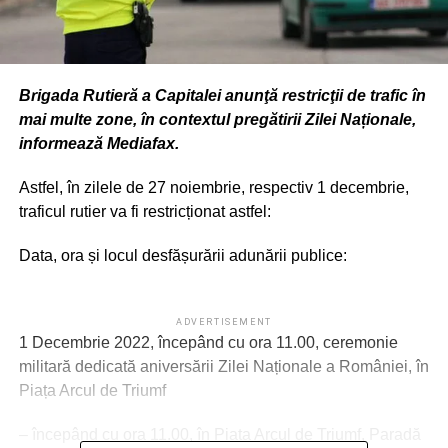
Brigada Rutieră a Capitalei anunţă restricţii de trafic în
mai multe zone, în contextul pregătirii Zilei Naționale,
informează Mediafax.
Astfel, în zilele de 27 noiembrie, respectiv 1 decembrie,
traficul rutier va fi restricționat astfel:
Data, ora și locul desfășurării adunării publice:
ADVERTISEMENT
1 Decembrie 2022, începând cu ora 11.00, ceremonie
militară dedicată aniversării Zilei Naționale a României, în
Piața Arcul de Triumf
– începând cu ora 11.00, în Piața Arcul de Triumf, Paradă