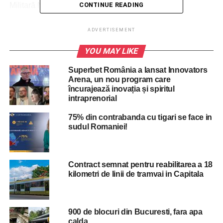
Militară Națională
CONTINUE READING
– între orele 19.00-22.00, solemnitatea retragerii cu torțe
ADVERTISEMENT
pe următorul traseu: Palatul Cercului Militar Național –
YOU MAY LIKE
Cal. Victoriei, Bd. Regina Elisabeta – Bd. Mihail
Kogălniceanu – Spl. Independenței – Bd. Eroilor Sanitari
Superbet România a lansat Innovators
– Str. Profesor Doctor Gheorghe Marinescu – Șos.
Arena, un nou program care
Cotroceni – Bd. Iuliu Maniu – Bd.General Paul
încurajează inovația și spiritul
intraprenorial
Teodorescu – Bd.Timișoara – sediul Brigăzii 30 Gardă.
75% din contrabanda cu tigari se face in
sudul Romaniei!
ADVERTISEMENT
Deplasarea se va face exclusiv pe banda I de circulație,
pe sensul normal de mers.
Contract semnat pentru reabilitarea a 18
kilometri de linii de tramvai in Capitala
Pentru pregătirea Paradei Militare Naționale din data de 1
Decembrie 2022, se va desfășura un antrenament
general în ziua de 27 noiembrie, între orele 5.00-17.00, în
Piața Arcul de Triumf, iar pe timpul intonării Imnul Național
900 de blocuri din Bucuresti, fara apa
calda