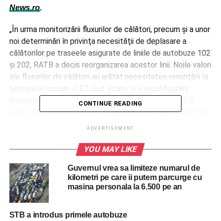
News.ro
.
„În urma monitorizării fluxurilor de călători, precum şi a unor
noi determinări în privinţa necesităţii de deplasare a
călătorilor pe traseele asigurate de liniile de autobuze 102
şi 202, RATB a decis reorganizarea acestor linii. Noile valori
ale fluxurilor de călători au arătat necesitatea renunţării la
terminalul comun «CET Sud Vitan» şi a reconfigurării
traseelor celor două linii”, anunţă reprezentanţii RATB.
CONTINUE READING
Astfel, autobuzul 102 va funcţiona între actualul capăt de
linie „Gara Progresul” şi noul terminal „Basarabia”, pe
ADVERTISEMENT
Şoseaua Giurgiului, Strada Luică, Strada Turnu Măgurele,
Strada Serg. Ion Iriceanu, Şoseaua Vitan Bârzeşti, Calea
YOU MAY LIKE
Vitan, Bulevardul Energeticienilor, Strada Fizicienilor,
Guvernul vrea sa limiteze numarul de
Bulevardul Camil Ressu, Bulevardul Nicolae Grigorescu,
kilometri pe care ii putem parcurge cu
Strada Constantin Brâncuşi, Strada Lucreţiu Pătrăşcanu,
masina personala la 6.500 pe an
cu întoarcere pe Strada Lucreţiu Pătrăşcanu, Bulevardul
Basarabia, Bulevardul Nicolae Grigorescu, apoi pe
STB a introdus primele autobuze
traseul de ducere.