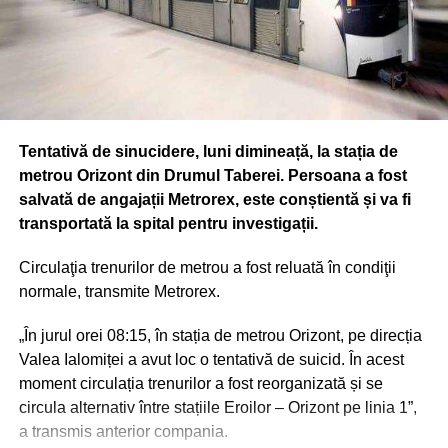
Tentativă de sinucidere, luni dimineață, la stația de
metrou Orizont din Drumul Taberei. Persoana a fost
salvată de angajații Metrorex, este conștientă și va fi
transportată la spital pentru investigații.
Circulaţia trenurilor de metrou a fost reluată în condiţii
normale, transmite Metrorex.
„În jurul orei 08:15, în stația de metrou Orizont, pe direcția
Valea Ialomiței a avut loc o tentativă de suicid. În acest
moment circulația trenurilor a fost reorganizată și se
circula alternativ între stațiile Eroilor – Orizont pe linia 1”,
a transmis anterior compania.