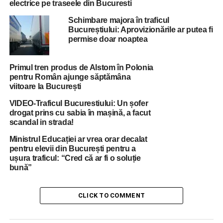
electrice pe traseele din Bucuresti
Schimbare majora în traficul
Bucureștiului: Aprovizionările ar putea fi
ADVERTISEMENT
permise doar noaptea
Linia 202 va funcţiona de la terminalul „Cora Pantelimon”
pe Şoseaua Dudesti-Pantelimon, Şoseaua Gării Căţelu,
Şoseaua Pantelimon, Şoseaua Vergului,
Primul tren produs de Alstom în Polonia
Şoseaua Morarilor, Bulevardul Basarabia, Bulevardul
pentru Român ajunge săptămâna
viitoare la București
Nicolae Grigorescu, Strada Constantin Brâncuşi, Strada
Lucreţiu Pătrăşcanu, cu întoarcere pe Şoseaua Morarilor,
VIDEO-Traficul Bucurestiului: Un șofer
Şoseaua Vergului, Şoseaua Pantelimon, terminalul „Cora
drogat prins cu sabia în mașină, a facut
scandal in strada!
Pantelimon”.
De asemenea, linia de autobuze 227 va fi prelungită până
Ministrul Educației ar vrea orar decalat
la „Cartier Confort Urban”. Autobuzele vor circula între
pentru elevii din București pentru a
ușura traficul: “Cred că ar fi o soluție
„Depoul Alexandria” şi intersecţia Strada Pucheni/Strada
bună”
Teodor Mazilu, apoi pe un traseu modificat pe Strada
Pucheni, Şoseaua Sălaj, terminalul „Cartier Confort
CLICK TO COMMENT
Urban”, cu întoarcere pe Şoseaua Sălaj, Strada Munţii
Carpaţi, de unde reintră pe traseul actual.
Pe traseul prelungit, autobuzele vor opri în noile staţii