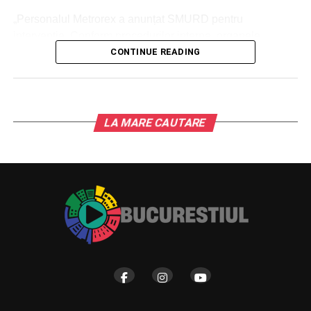
„Personalul Metrorex a anunțat SMURD pentru
intervenție. Conform procedurilor interne, organele
abilitate împreună cu Metrorex vor deschide o anchetă de
CONTINUE READING
cercetare pentru a se stabili împrejurările în care s-a
produs evenimentul. Vom reveni cu detalii referitoare la
circulația trenurilor”, a adăugat sursa citată.
LA MARE CAUTARE
Conform procedurilor interne, organele abilitate împreună
cu Metrorex vor deschide o anchetă pentru a se stabili
împrejurările în care s-a produs evenimentul, au precizat
reprezentanții companiei.
Din primele informații, se pare că este vorba despre un
bărbat, în vârstă de 47 de ani.
”În această dimineață, 5 februarie 2024, în jurul orei
08.30, polițiștii Direcției Generale de Poliţie a Municipiului
București – Brigada de Poliţie pentru Transportul Public –
Serviciul de Politie Metrou, au fost sesizați, prin sistem