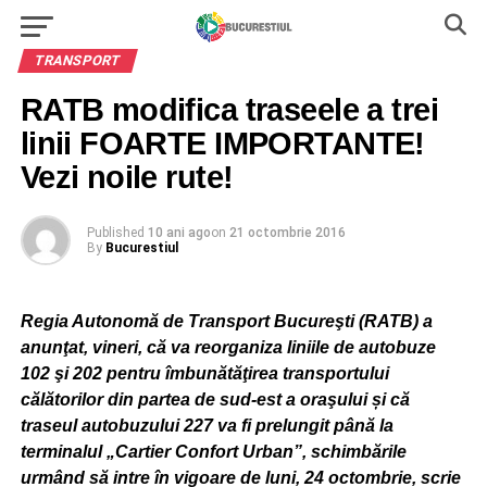
TRANSPORT
RATB modifica traseele a trei
linii FOARTE IMPORTANTE!
Vezi noile rute!
Published
10 ani ago
on
21 octombrie 2016
By
Bucurestiul
Regia Autonomă de Transport Bucureşti (RATB) a
anunţat, vineri, că va reorganiza liniile de autobuze
102 şi 202 pentru îmbunătăţirea transportului
călătorilor din partea de sud-est a oraşului
și că
traseul autobuzului 227 va fi prelungit până la
terminalul „Cartier Confort Urban”, schimbările
urmând să intre în vigoare de luni, 24 octombrie,
scrie