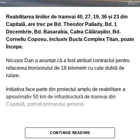
Reabilitarea liniilor de tramvai 40, 27, 19, 36 și 23 din
Capitală, are trec pe Bd. Theodor Pallady, Bd. 1
Decembrie, Bd. Basarabia, Calea Călărașilor, Bd.
Corneliu Coposu, inclusiv Bucla Complex Titan, poate
începe.
Nicușor Dan a anunțat că a fost atribuit contractul pentru
refacerea tronsonului de 18 kilometri cu cale dublă de
rulare.
Inițiativa face parte din proiectul amplu de reabilitare a
aproximativ 50 km de infrastructură de tramvai din
Capitală, potrivit primarului general.
ADVERTISEMENT
Porr Construct este firma căreia i-a fost atribuit contractul
CONTINUE READING
de reabilitare al liniilor de tramvai, conform