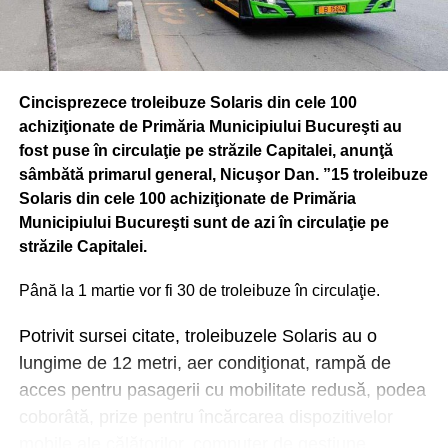
Cincisprezece troleibuze Solaris din cele 100
achiziţionate de Primăria Municipiului Bucureşti au
fost puse în circulaţie pe străzile Capitalei, anunţă
sâmbătă primarul general, Nicuşor Dan. ”15 troleibuze
Solaris din cele 100 achiziţionate de Primăria
Municipiului Bucureşti sunt de azi în circulaţie pe
străzile Capitalei.
Până la 1 martie vor fi 30 de troleibuze în circulaţie.
Potrivit sursei citate, troleibuzele Solaris au o
lungime de 12 metri, aer condiţionat, rampă de
acces pentru pasagerii cu mobilitate redusă, podea
coborâtă, prize pentru încărcarea dispozitivelor
mobile ale călătorilor, computer de gestiune