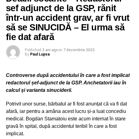
Chiar dacă a găsit noi jurați, Antena 1 continuă războiul
sef adjunct de la GSP, rănit
cu Florin Dumitrescu, Cătălin Scărlătescu și Sorin
într-un accident grav, ar fi vrut
Bontea. Antena Group a înregistrat pe 23 noiembrie câte
un proces fiecăruia dintre chefi, la Tribunalul Bucureşti.
să se SINUCIDĂ – El urma să
fie dat afară
ADVERTISEMENT
Published
3 ani ago
on
7 decembrie 2023
By
Paul Lupsa
Controverse după accidentului în care a fost implicat
redactorul șef-adjunct de la GSP. Anchetatorii iau în
calcul și varianta sinuciderii.
Potrivit unor surse, bărbatul ar fi fost anunțat că va fi dat
afară, iar pentru a amâna acest lucru și-a luat concediu
medical. Bogdan Stamatoiu este acum internat în stare
gravă în spital, după accidentul teribil în care a fost
implicat.