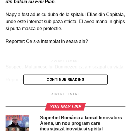
din bataia cu Emi Pian.
Napy a fost adus cu duba de la spitalul Elias din Capitala,
unde este internat sub paza stricta. El avea mana in ghips
si purta masca de protectie.
Reporter: Ce s-a intamplat in seara aia?
ADVERTISEMENT
Suspect: Multumesc lui Dumnezeu ca am scapat cu viata!
Reporter: Tu l-ai ucis?
CONTINUE READING
Napy nu a mai raspuns.
ADVERTISEMENT
YOU MAY LIKE
ADVERTISEMENT
Superbet România a lansat Innovators
Ciprian Napy este fiul liderului gruparii interlope Rinu,
Arena, un nou program care
care actioneaza in sectorul 2.
încurajează inovația și spiritul