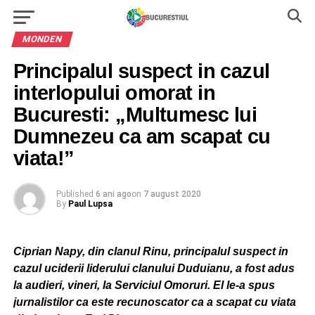
MONDEN
Principalul suspect in cazul
interlopului omorat in
Bucuresti: „Multumesc lui
Dumnezeu ca am scapat cu
viata!”
Published
6 ani ago
on
7 august 2020
By
Paul Lupsa
Ciprian Napy, din clanul Rinu, principalul suspect in
cazul uciderii liderului clanului Duduianu, a fost adus
la audieri, vineri, la Serviciul Omoruri. El le-a spus
jurnalistilor ca este recunoscator ca a scapat cu viata