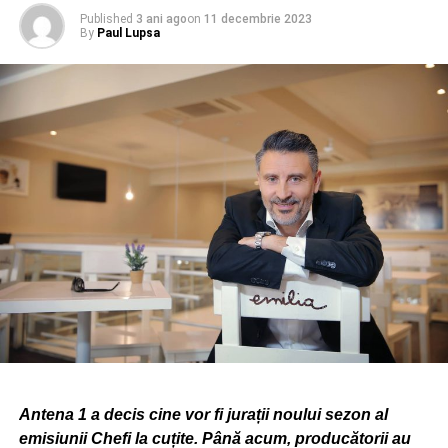
distrugând totodată mai multe bunuri din locuință.
Published
3 ani ago
on
11 decembrie 2023
By
Paul Lupsa
În continuare, persoana vătămată a fugit la o vecină din
incinta blocului în care locuiește și s-a refugiat în
dormitorul acesteia.
Autorul a urmărit-o, a pătruns în apartamentul vecinei,
identificată ca fiind numita Otelea Diana, a lovit cu
picioarele în ușa dormitorului până când a cedat,
distrugând-o și ulterior a agresat din nou persoana
vătămată, lovind-o cu piciorul.
De asemenea, s-a mai stabilit faptul că, în urmă cu o zi, la
data de 18.12.2023, persoana vătămata Bâgu Anne Mary,
a mai fost agresată fizic de către autor, fiindu-i smulsă
unghia de la degetul inelar al mâinii stângi.
Cu ocazia examinării medico-legale a persoanei
Antena 1 a decis cine vor fi jurații noului sezon al
vătămate, de către specialiștii din cadrul INML Mina
emisiunii Chefi la cuțite. Până acum, producătorii au