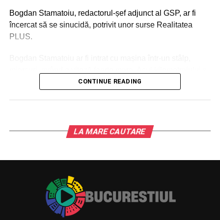
Bogdan Stamatoiu, redactorul-șef adjunct al GSP, ar fi
încercat să se sinucidă, potrivit unor surse Realitatea
PLUS.
Bogdan Stamatoiu ar fi intrat cu mașina într-un stâlp,
miercuri, având o viteză foarte mare. Acul kilometrajului s-
ar fi oprit la peste 100 km/h.
CONTINUE READING
În acest moment, medicii se luptă să îi salveze viața.
Stamatoiu se deplasa cu mașina din direcția județului
Călărași spre comuna Cernica. Brusc, a părăsit partea
LA MARE CAUTARE
carosabilă și ar fi intrat în coliziune cu un stâlp de înaltă
tensiune. Jurnalistul în vârstă de 55 de ani a fost dus de
urgență la spital, pentru îngrijiri medicale.