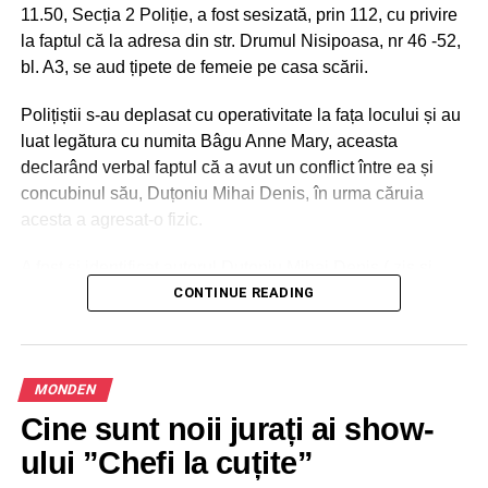
11.50, Secția 2 Poliție, a fost sesizată, prin 112, cu privire
la faptul că la adresa din str. Drumul Nisipoasa, nr 46 -52,
bl. A3, se aud țipete de femeie pe casa scării.
Polițiștii s-au deplasat cu operativitate la fața locului și au
luat legătura cu numita Bâgu Anne Mary, aceasta
declarând verbal faptul că a avut un conflict între ea și
concubinul său, Duțoniu Mihai Denis, în urma căruia
acesta a agresat-o fizic.
A fost si identificat autorul Duțoniu Mihai Denis ( zis și
Yakki – cunoscut pe youtube ca fiind trapper), ambele
CONTINUE READING
persoane fiind conduse la sediul subunității, după
acordarea îngrijirilor medicale.
MONDEN
În urma cercetărilor s-a stabilit faptul că la data de
19.12.2023, pe fondul geloziei, persoana vătămată Bâgu
Cine sunt noii jurați ai show-
Anne Mary, a avut un conflict cu Duțoniu Mihai Denis, în
ului ”Chefi la cuțite”
urma căruia acesta a lovit-o cu palmele peste față,