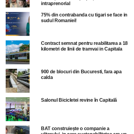
intraprenorial
Comandantul Politiei Capitalei, Bogdan Berechet, a
declarat la Digi24 ca politia „este la datorie” si ca in
75% din contrabanda cu tigari se face in
sudul Romaniei!
ultimele zile au fost scosi in strada mai multi politisti, care
sunt ajutati in filtrele pe care le organizeaza de jandarmi
si de politisti locali. Seful Politiei Bucuresti a sustinut ca
politia va ramane la vila lui Emi Pian „cat va fi nevoie”.
Contract semnat pentru reabilitarea a 18
kilometri de linii de tramvai in Capitala
Rudele au ridicat, miercuri, de la morga trupul neinsufletit
al lui Florin Mototolea si l-au dus la vila sa din Rahova.
Ele au decis ca priveghiul sa dureze timp de patru zile,
900 de blocuri din Bucuresti, fara apa
calda
inmormantarea urmand sa aiba loc duminica.
ADVERTISEMENT
Salonul Bicicletei revine în Capitală
Politia Capitalei a informat ca marti, in jurul orei 3,00, prin
apel 112 a fost sesizat un conflict intre mai multe
persoane in Sectorul 6.
BAT construiește o companie a
„La fata locului s-au deplasat politisti din cadrul Sectiei 20