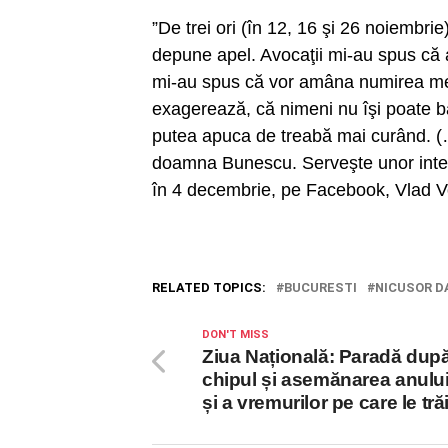
”De trei ori (în 12, 16 şi 26 noiembrie
depune apel. Avocaţii mi-au spus că
mi-au spus că vor amâna numirea me
exagerează, că nimeni nu îşi poate b
putea apuca de treabă mai curând. (…
doamna Bunescu. Serveşte unor intere
în 4 decembrie, pe Facebook, Vlad V
RELATED TOPICS:
BUCURESTI
NICUSOR D
DON'T MISS
Ziua Națională: Paradă dup
chipul și asemănarea anulu
și a vremurilor pe care le tr