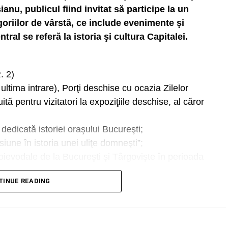
anu, publicul fiind invitat să participe la un
oriilor de vârstă, ce include evenimente şi
tral se referă la istoria şi cultura Capitalei.
. 2)
ltima intrare), Porţi deschise cu ocazia Zilelor
ită pentru vizitatori la expoziţiile deschise, al căror
dedicată istoriei oraşului Bucureşti;
siune în istoria unei uliţe domneşti”;
oievodale de la Bucureşti şi Târgovişte în perioada
TINUE READING
Trecutul medieval al Bucureştiului dintr-o
 anii 2024”, prin care vizitatorii pot retrăi farmecul
afiilor realizate de Şerban Lăcriţeanu în anii ’70.