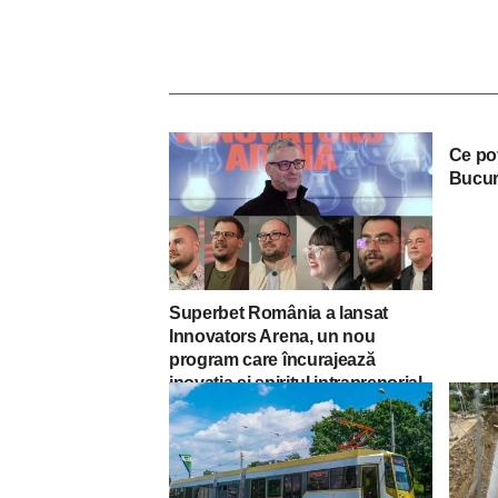
Ce poț
Bucur
Superbet România a lansat
Innovators Arena, un nou
program care încurajează
inovația și spiritul intraprenorial