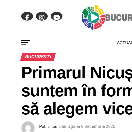
ACTUAL
BUCURESTI
Primarul Nicuș
suntem în for
să alegem vice
Published
6 ani ago
on
8 decembrie 2020