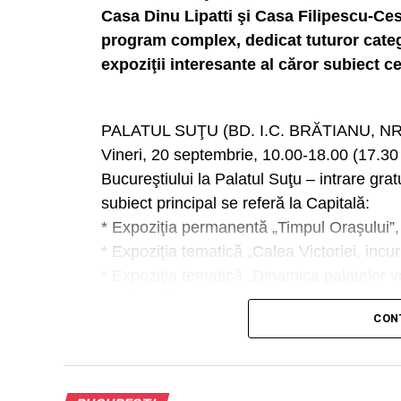
Casa Dinu Lipatti şi Casa Filipescu-Cesi
program complex, dedicat tuturor categ
expoziţii interesante al căror subiect cen
PALATUL SUŢU (BD. I.C. BRĂTIANU, NR
Vineri, 20 septembrie, 10.00-18.00 (17.30 u
Bucureştiului la Palatul Suţu – intrare gratu
subiect principal se referă la Capitală:
* Expoziţia permanentă „Timpul Oraşului”, 
* Expoziţia tematică „Calea Victoriei, incur
* Expoziţia tematică „Dinamica palatelor v
medievală”;
CON
* Expoziţia tematică „Arheologie digitală: 
perspectivă ceramică”;
* Expoziţia outdoor de fotografie „Trecut-au
Bucureştiului de altădată prin prisma fotogr