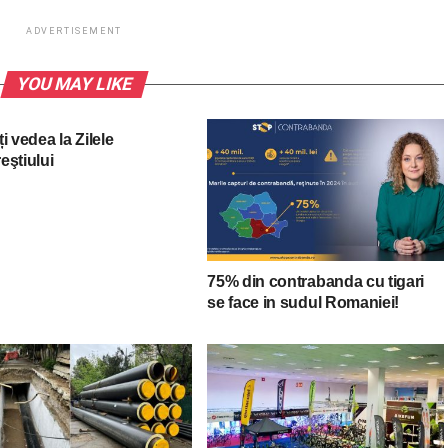
ADVERTISEMENT
YOU MAY LIKE
i vedea la Zilele
eştiului
75% din contrabanda cu tigari
se face in sudul Romaniei!