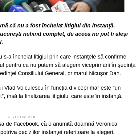
ă că nu a fost încheiat litigiul din instanţă,
ucureşti nefiind complet, de aceea nu pot fi aleşi
i.
s-a încheiat litigiul prin care instanţele să confirme
ivul pentru ca nu putem să alegem viceprimarii în şedinţa
 şedinţei Consiliului General, primarul Nicuşor Dan.
i Vlad Voiculescu în funcţia d viceprimar este ”un
, însă la finalizarea litigiului care este în instanţă.
ADVERTISEMENT
a sa de Facebook, că o anumită doamnă Veronica
triva deciziilor instanţei referitoare la alegeri.