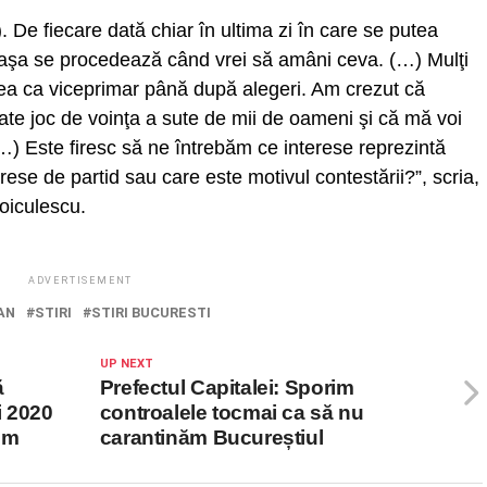
). De fiecare dată chiar în ultima zi în care se putea
 aşa se procedează când vrei să amâni ceva. (…) Mulţi
a ca viceprimar până după alegeri. Am crezut că
ate joc de voinţa a sute de mii de oameni şi că mă voi
) Este firesc să ne întrebăm ce interese reprezintă
se de partid sau care este motivul contestării?”, scria,
oiculescu.
ADVERTISEMENT
AN
STIRI
STIRI BUCURESTI
UP NEXT
ă
Prefectul Capitalei: Sporim
i 2020
controalele tocmai ca să nu
ăim
carantinăm Bucureștiul