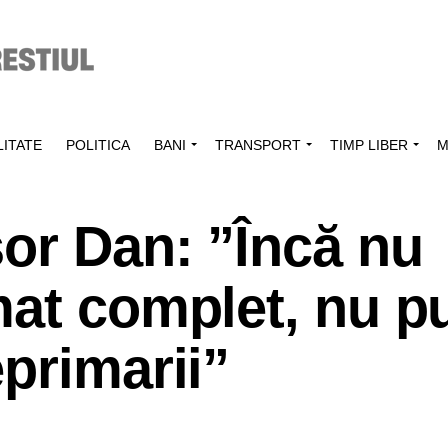
ITATE
POLITICA
BANI
TRANSPORT
TIMP LIBER
M
or Dan: ”Încă nu
mat complet, nu p
primarii”