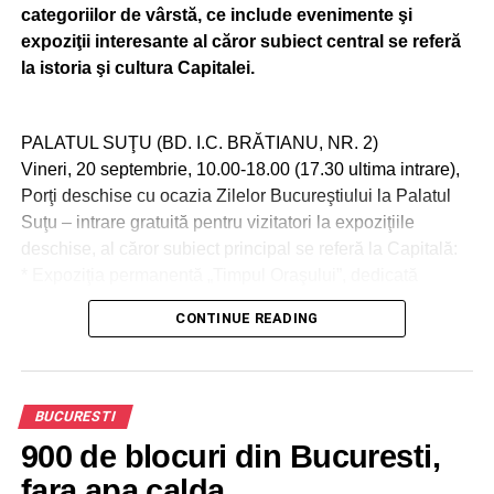
categoriilor de vârstă, ce include evenimente şi
expoziţii interesante al căror subiect central se referă
la istoria şi cultura Capitalei.
PALATUL SUŢU (BD. I.C. BRĂTIANU, NR. 2)
Vineri, 20 septembrie, 10.00-18.00 (17.30 ultima intrare),
Porţi deschise cu ocazia Zilelor Bucureştiului la Palatul
Suţu – intrare gratuită pentru vizitatori la expoziţiile
deschise, al căror subiect principal se referă la Capitală:
* Expoziţia permanentă „Timpul Oraşului”, dedicată
istoriei oraşului Bucureşti;
CONTINUE READING
* Expoziţia tematică „Calea Victoriei, incursiune în istoria
unei uliţe domneşti”;
* Expoziţia tematică „Dinamica palatelor voievodale de la
Bucureşti şi Târgovişte în perioada medievală”;
BUCURESTI
* Expoziţia tematică „Arheologie digitală: Trecutul
900 de blocuri din Bucuresti,
medieval al Bucureştiului dintr-o perspectivă ceramică”;
fara apa calda
* Expoziţia outdoor de fotografie „Trecut-au anii 2024”,