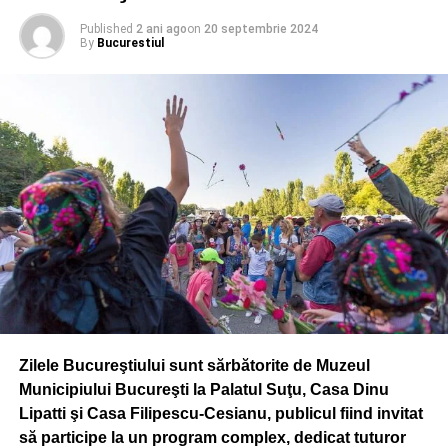
Aeroportul Otopeni se mareste: Cea mai mare
investitie din ultimii zece ani
Published
2 ani ago
on
20 septembrie 2024
By
Bucurestiul
Zilele Bucureştiului sunt sărbătorite de Muzeul
Municipiului Bucureşti la Palatul Suţu, Casa Dinu
Lipatti şi Casa Filipescu-Cesianu, publicul fiind invitat
să participe la un program complex, dedicat tuturor