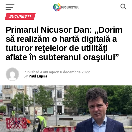
BUCURESTI
Primarul Nicusor Dan: „Dorim
să realizăm o hartă digitală a
tuturor reţelelor de utilităţi
aflate în subteranul oraşului”
Published
4 ani ago
on
8 decembrie 2022
By
Paul Lupsa