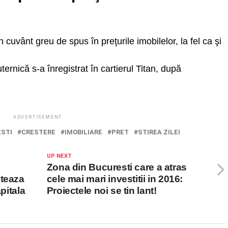
 cuvânt greu de spus în preţurile imobilelor, la fel ca şi
ernică s-a înregistrat în cartierul Titan, după
ADVERTISEMENT
STI
CRESTERE
IMOBILIARE
PRET
STIREA ZILEI
UP NEXT
Zona din Bucuresti care a atras
nteaza
cele mai mari investitii in 2016:
pitala
Proiectele noi se tin lant!