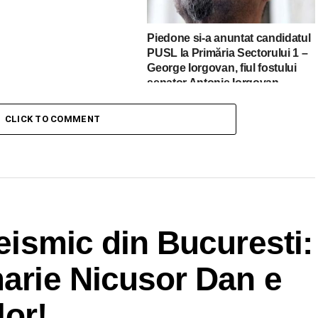
Piedone si-a anuntat candidatul
PUSL la Primăria Sectorului 1 –
George Iorgovan, fiul fostului
senator Antonie Iorgovan
CLICK TO COMMENT
seismic din Bucuresti:
marie Nicusor Dan e
lor!