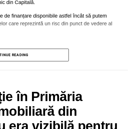
mic din Capitală.
e de finanțare disponibile astfel încât să putem
lor care reprezintă un risc din punct de vedere al
DVERTISEMENT
TINUE READING
cialiști și vom căuta în continuare căi cât mai
anciare europene”, a spus Dan.
ie în Primăria
imobiliară din
 era vizibilă pentru