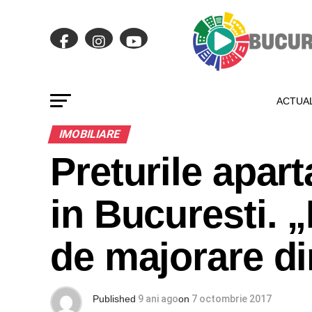
ACTUAL
IMOBILIARE
Preturile apar
in Bucuresti. 
de majorare din
Published
9 ani ago
on
7 octombrie 2017