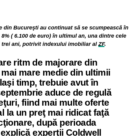
e din Bucureşti au continuat să se scumpească în
% ( 6.100 de euro) în ultimul an, una dintre cele
rei ani, potrivit in­de­xului imobiliar al
ZF
.
are ritm de majorare din
a mai mare medie din ultimii
laşi timp, trebuie avut în
septembrie aduce de regulă
ţuri, fiind mai multe oferte
ial la un preţ mai ridicat faţă
cţionare, după perioada
 explică experţii Coldwell