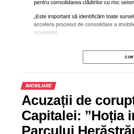
pentru consolidarea clădirilor cu risc seis
„Este important să identificăm toate sursel
accelera procesul de consolidare a imobile
siguranței.
A
CON
Urmează etape de discuții tehnice între spe
eficiente de colaborare cu instituțiile fin
IMOBILIARE
Acuzații de corupț
Capitalei: ”Hoția 
Parcului Herăstrău