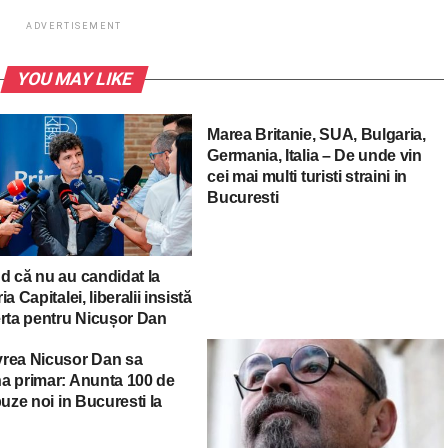
ADVERTISEMENT
YOU MAY LIKE
Marea Britanie, SUA, Bulgaria,
Germania, Italia – De unde vin
cei mai multi turisti straini in
Bucuresti
d că nu au candidat la
ia Capitalei, liberalii insistă
erta pentru Nicușor Dan
rea Nicusor Dan sa
a primar: Anunta 100 de
buze noi in Bucuresti la