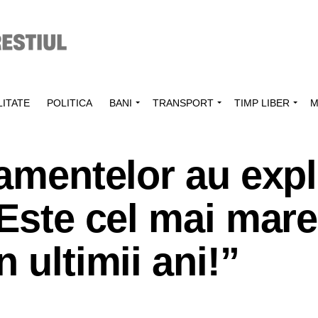
ITATE
POLITICA
BANI
TRANSPORT
TIMP LIBER
M
tamentelor au exp
„Este cel mai mare
 ultimii ani!”