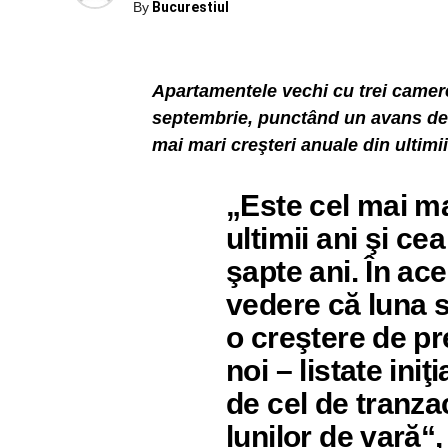
By
Bucurestiul
Apartamentele vechi cu trei camer
septembrie, punctând un avans de 8
mai mari creşteri anuale din ultimii t
„Este cel mai m
ultimii ani şi ce
şapte ani. În ace
vedere că luna 
o creştere de pre
noi – listate iniţ
de cel de tranza
lunilor de vară“,