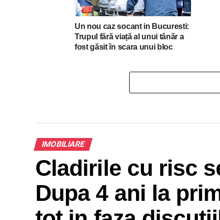
Un nou caz socant in Bucuresti:
Trupul fără viață al unui tânăr a
fost găsit în scara unui bloc
IMOBILIARE
Cladirile cu risc 
Dupa 4 ani la pri
tot in faza discutii