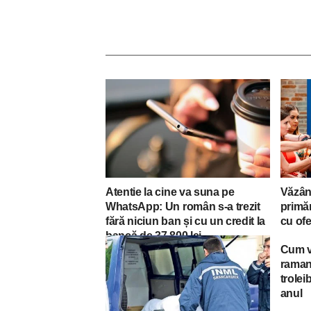
Atentie la cine va suna pe
Văzân
WhatsApp: Un român s-a trezit
primăr
fără niciun ban și cu un credit la
cu of
bancă de 37.800 lei
Cum v
raman
trolei
anul