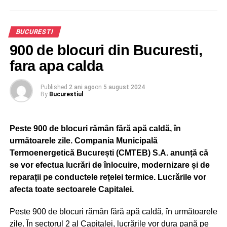
unei uliţe domneşti”;
* Expoziţia tematică „Dinamica palatelor voievodale de la
Bucureşti şi Târgovişte în perioada medievală”;
BUCURESTI
* Expoziţia tematică „Arheologie digitală: Trecutul
900 de blocuri din Bucuresti,
medieval al Bucureştiului dintr-o perspectivă ceramică”;
fara apa calda
* Expoziţia outdoor de fotografie „Trecut-au anii 2024”,
prin care vizitatorii pot retrăi farmecul Bucureştiului de
Published
2 ani ago
on
5 august 2024
altădată prin prisma fotografiilor realizate de Şerban
By
Bucurestiul
Lăcriţeanu în anii ’70.
Se vor putea vizita şi expoziţiile tematice „Între România
şi Franţa. Un parcurs plastic remarcabil” şi „Vechi cărţi
Peste 900 de blocuri rămân fără apă caldă, în
româneşti cu steme domneşti şi stihuri poeticeşti”.
următoarele zile. Compania Municipală
Vineri, 20 septembrie, ora 17.00, publicul este invitat să
Termoenergetică București (CMTEB) S.A. anunță că
participe la vernisajul expoziţiei tematice „Universul
se vor efectua lucrări de înlocuire, modernizare și de
restaurării ceramicii”.
reparații pe conductele rețelei termice. Lucrările vor
Vineri, 20 septembrie, 10.00-18.00 (17.30 ultima intrare),
afecta toate sectoarele Capitalei.
proiectul PRINCIPIUM MOBILITAS, organizat de Direcţia
de Mediu – Serviciul Ecologie Urbană, Primăria
Peste 900 de blocuri rămân fără apă caldă, în următoarele
Municipiului Bucureşti, în parteneriat cu Muzeul
zile. În sectorul 2 al Capitalei, lucrările vor dura pană pe