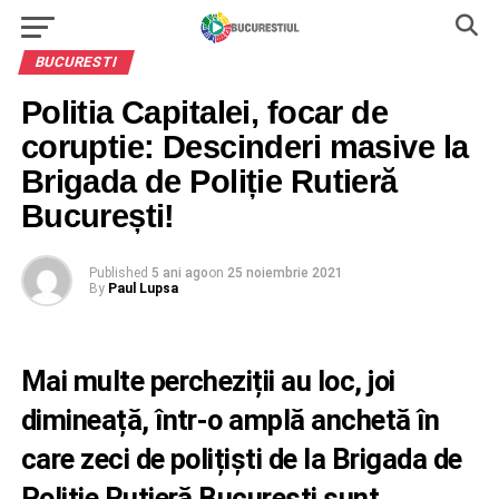
BUCURESTI
Politia Capitalei, focar de
coruptie: Descinderi masive la
Brigada de Poliție Rutieră
București!
Published
5 ani ago
on
25 noiembrie 2021
By
Paul Lupsa
Mai multe percheziții au loc, joi
dimineață, într-o amplă anchetă în
care zeci de polițiști de la Brigada de
Poliție Rutieră București sunt