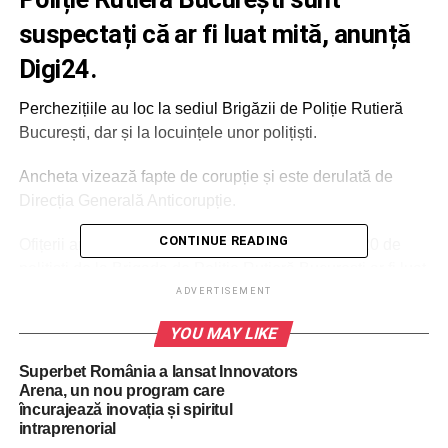
suspectați că ar fi luat mită, anunță
Digi24.
Perchezițiile au loc la sediul Brigăzii de Poliție Rutieră
București, dar și la locuințele unor polițiști.
Ancheta vizează fapte de corupție și este derulată de
Direcția Generală Anticorupție.
CONTINUE READING
Ofițerii anticorupție au suspiciuni că aproximativ 20 de
polițiști de la Brigada de Poliție Rutieră București ar fi luat
mită în trafic în anumite situații pentru a nu sancționa
ADVERTISEMENT
șoferii care încălcau legea.
YOU MAY LIKE
Superbet România a lansat Innovators
ADVERTISEMENT
Arena, un nou program care
Activitatea lor a fost urmărită timp de mai multe luni, iar joi
încurajează inovația și spiritul
au loc descinderi.
intraprenorial