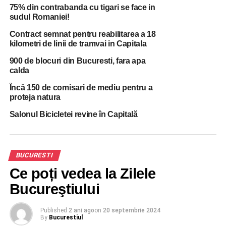
75% din contrabanda cu tigari se face in
RELATED TOPICS:
sudul Romaniei!
BUCURESTI
BUCURESTIUL
CORUPTIE
DESCINDERI
POLITIA
STIREA ZILEI
STIRI BUCURESTI
Contract semnat pentru reabilitarea a 18
kilometri de linii de tramvai in Capitala
UP NEXT
Un copil a distrus sapte masini din Bucuresti!
900 de blocuri din Bucuresti, fara apa
calda
DON'T MISS
Primarul Bucurestiului a facut scandal in
Încă 150 de comisari de mediu pentru a
Parlament: ”Ședinţa asta a fost un circ!”
proteja natura
Salonul Bicicletei revine în Capitală
BUCURESTI
Ce poți vedea la Zilele
Bucureştiului
Published
2 ani ago
on
20 septembrie 2024
By
Bucurestiul