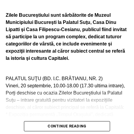
Zilele Bucureştiului sunt sărbătorite de Muzeul
Municipiului Bucureşti la Palatul Suţu, Casa Dinu
Lipatti şi Casa Filipescu-Cesianu, publicul fiind invitat
să participe la un program complex, dedicat tuturor
categoriilor de vârstă, ce include evenimente şi
expoziţii interesante al căror subiect central se referă
la istoria şi cultura Capitalei.
PALATUL SUŢU (BD. I.C. BRĂTIANU, NR. 2)
Vineri, 20 septembrie, 10.00-18.00 (17.30 ultima intrare),
Porţi deschise cu ocazia Zilelor Bucureştiului la Palatul
Suţu – intrare gratuită pentru vizitatori la expoziţiile
deschise, al căror subiect principal se referă la Capitală:
* Expoziţia permanentă „Timpul Oraşului”, dedicată
istoriei oraşului Bucureşti;
CONTINUE READING
* Expoziţia tematică „Calea Victoriei, incursiune în istoria