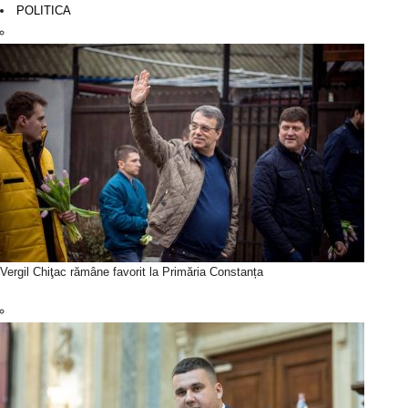
POLITICA
Vergil Chiţac rămâne favorit la Primăria Constanța