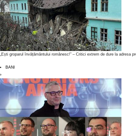
„Ești groparul învățământului românesc!” – Critici extrem de dure la adresa p
BANI