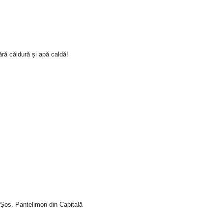
ră căldură și apă caldă!
i Șos. Pantelimon din Capitală