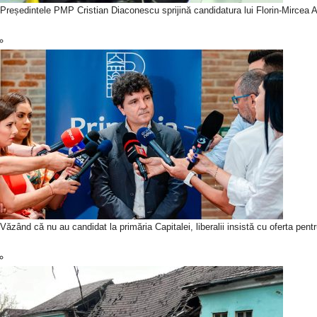
Președintele PMP Cristian Diaconescu sprijină candidatura lui Florin-Mircea An
Văzând că nu au candidat la primăria Capitalei, liberalii insistă cu oferta pen