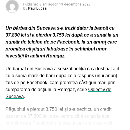
Published
3 ani ago
on
19 decembrie 2023
By
Paul Lupsa
ADVERTISEMENT
„Știam că dacă am o zi bună, am o șansă. M-am simțit mai
Un bărbat din Suceava s-a trezit dator la bancă cu
calm astăzi și știam că am reușit asta înainte. A fost o
37.800 lei și a pierdut 3.750 lei după ce a sunat la un
performanță incredibilă a lui Wei Yi și am fost norocos să
număr de telefon de pe Facebook, la un anunț care
câștig din nou astăzi. Sunt recunoscător tuturor celor care
promitea câștiguri fabuloase în schimbul unor
mă susțin de aproape și de departe”, a spus Carlsen.
investiții în acțiuni Romgaz.
Grand Chess Tour este un circuit internațional, care se
Un bărbat din Suceava a sesizat poliția că a fost păcălit
desfășoară anual pe parcursul a cinci etape. Primele trei
cu o sumă mare de bani după ce a răspuns unui anunț
au loc în Europa – București, Varșovia și Zagreb și sunt
fals de pe Facebook, care promitea câștiguri mari prin
susținute și organizate de Fundația Superbet. Ultimele
cumpărarea de acțiuni la Romgaz, scrie
Obiectiv de
două etape se joacă în SUA, la Saint Louis. Anul acesta,
Suceava
.
etapa a doua va avea loc la București între 24 iunie și 6
iulie și va fi de șah clasic.
Păgubitul a pierdut 3.750 lei și s-a trezit cu un credit
bancar de 37.800 lei, doar pentru că a sunat la acel
Premiile întregului circuit au crescut în 2024 la 1,5
număr de pe Facebook și a crezut ce-i spun escrocii.
milioane de dolari, din care 350.000 de dolari pentru