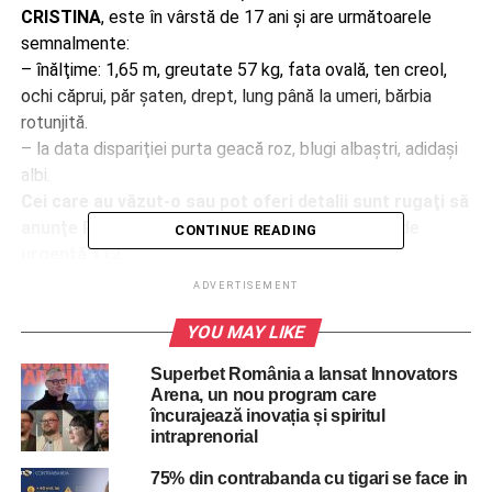
CRISTINA
, este în vârstă de 17 ani şi are următoarele
semnalmente:
– ȋnălţime: 1,65 m, greutate 57 kg, fata ovală, ten creol,
ochi căprui, păr şaten, drept, lung până la umeri, bărbia
rotunjită.
– la data dispariţiei purta geacă roz, blugi albaștri, adidași
albi.
Cei care au văzut-o sau pot oferi detalii sunt rugaţi să
anunţe Poliţia Capitalei, apelând numărul unic de
CONTINUE READING
urgenţă 112.
ADVERTISEMENT
RELATED TOPICS:
112
BUCURESTI
DISPARUTA
FATA
MINORA
STIRI BUCURESTI
YOU MAY LIKE
UP NEXT
Presedintele Iohannis participa la Summitul PPE
Superbet România a lansat Innovators
de la Bucuresti: A fi bun român și patriot nu
Arena, un nou program care
încurajează inovația și spiritul
înseamnă să fii în antiteză cu Bruxellesul
intraprenorial
DON'T MISS
Presedintele Iohannis declanseaza Referendumul
75% din contrabanda cu tigari se face in