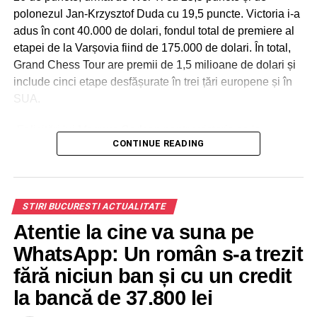
polonezul Jan-Krzysztof Duda cu 19,5 puncte. Victoria i-a
adus în cont 40.000 de dolari, fondul total de premiere al
etapei de la Varșovia fiind de 175.000 de dolari. În total,
Grand Chess Tour are premii de 1,5 milioane de dolari și
include cinci etape desfășurate în trei țări europene și în
SUA.
„Felicitări lui Magnus Carlsen pentru victoria sa la
CONTINUE READING
Superbet Rapid & Blitz Poland și mulțumiri către toți
jucătorii pentru partidele incredibile reușite. Așteptăm cu
nerăbdare începerea Superbet Chess Classic în
București la finalul lunii iunie. Pentru fundația noastră,
STIRI BUCURESTI ACTUALITATE
investiția în șah înseamnă investiție în oameni.
Atentie la cine va suna pe
Evenimente precum Grand Chess Tour inspiră oameni din
toate categoriile sociale să înceapă să joace șah, iar
WhatsApp: Un român s-a trezit
acest lucru este cu adevărat remarcabil”,
a declarat
fără niciun ban și cu un credit
Augusta Dragic
, Președinta Fundației Superbet, sponsor
la bancă de 37.800 lei
și organizator a trei dintre cele cinci etape ale circuitului
fondat de Garry Kasparov.