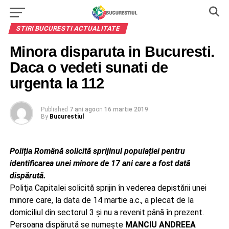
STIRI BUCURESTI ACTUALITATE
Minora disparuta in Bucuresti.
Daca o vedeti sunati de
urgenta la 112
Published
7 ani ago
on
16 martie 2019
By
Bucurestiul
Poliția Română solicită sprijinul populației pentru
identificarea unei minore de 17 ani care a fost dată
dispărută.
Poliţia Capitalei solicită sprijin în vederea depistării unei
minore care, la data de 14 martie a.c., a plecat de la
domiciliul din sectorul 3 şi nu a revenit până în prezent.
Persoana dispărută se numeşte
MANCIU ANDREEA