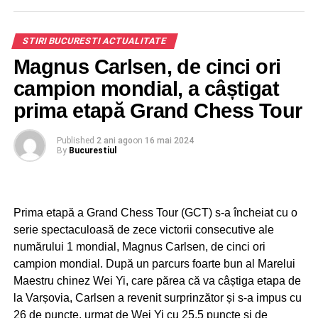
STIRI BUCURESTI ACTUALITATE
Magnus Carlsen, de cinci ori
campion mondial, a câștigat
prima etapă Grand Chess Tour
Published
2 ani ago
on
16 mai 2024
By
Bucurestiul
Prima etapă a Grand Chess Tour (GCT) s-a încheiat cu o
serie spectaculoasă de zece victorii consecutive ale
numărului 1 mondial, Magnus Carlsen, de cinci ori
campion mondial. După un parcurs foarte bun al Marelui
Maestru chinez Wei Yi, care părea că va câștiga etapa de
la Varșovia, Carlsen a revenit surprinzător și s-a impus cu
26 de puncte, urmat de Wei Yi cu 25,5 puncte și de