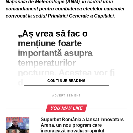
Națională de Meteorologie (ANM), în cadrul unui
comandament pentru combaterea efectelor caniculei
convocat la sediul Primăriei Generale a Capitalei.
„Aș vrea să fac o
mențiune foarte
importantă asupra
temperaturilor
nocturne. Acestea vor fi
din ce în ce mai
CONTINUE READING
ridicate. Cu alte cuvinte,
ADVERTISEMENT
pe parcursul nopților
YOU MAY LIKE
următoare, valorile
termice foarte ridicate
Superbet România a lansat Innovators
Arena, un nou program care
— în jurul a 30 de grade
încurajează inovația și spiritul