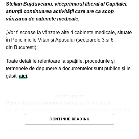
Stelian Bujduveanu, viceprimarul liberal al Capitalei,
Administraţiei Spitalelor şi Serviciilor Medicale Bucureşti
anunță continuarea activității care are ca scop
– 592.200 lei;
vânzarea de cabinete medicale.
– Spitalul Clinic Colentina – proiectul “Digitalizarea
„Vor fi scoase la vânzare alte 4 cabinete medicale, situate
fluxurilor interne de documente şi a modalităţii de
în Policlinicile Vitan și Apusului (sectoarele 3 și 6
interacţiune cu terţii” în cuantum de 5.876.234 lei (inclusiv
din București).
TVA) – cheltuieli nerambursabile;
Toate detaliile referitoare la spațiile, procedurile și
termenele de depunere a documentelor sunt publice și le
ADVERTISEMENT
– Spitalul Clinic Filantropia – proiectul “Digitalizarea
găsiți
aici
.
activităţii” în cuantum de 5.901.186 lei (inclusiv TVA),
dintre care cheltuieli nerambursabile 5.877.386 lei
(inclusiv TVA), iar contribuţia proprie – 23.800 lei (inclusiv
ADVERTISEMENT
Punem la lucru patrimoniul orașului, în interesul
TVA);
locuitorilor Capitalei”, transmite viceprimarul municipiului
București.
– Spitalul Clinic de Ortopedie, Traumatologie şi TBC
CONTINUE READING
Osteoarticular Foişor – proiectul “Implementarea unei
platforme informatice integrate pentru creşterea