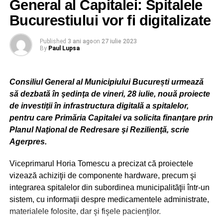
General al Capitalei: Spitalele
roșu pentru Capitală, deoarece temperaturile maxime
Centrul Vechi: Strada Franceză numărul 62,
Bucurestiului vor fi digitalizate
extreme specifice Bucureștiului la începutul lunii august
se situează în jurul valorii de 41 de grade.
Published
3 ani ago
on
27 iulie 2023
Sursa foto
By
Paul Lupsa
ADVERTISEMENT
Piața Revoluției,
ADVERTISEMENT
Kaufland: Strada Sergent Năstase Pamfil numărul 2,
Consiliul General al Municipiului București urmează
RELATED TOPICS:
să dezbată în şedinţa de vineri, 28 iulie, nouă proiecte
BUCURESTI
CALDURA
METEO
STIRI BUCURESTI
TEMPERATURI
VREMEA
Bulevardul Aviatorilor 72,
de investiţii în infrastructura digitală a spitalelor,
pentru care Primăria Capitalei va solicita finanţare prin
UP NEXT
Peste 150 de bucuresteni au lesinat sau li s-a
Planul Naţional de Redresare şi Rezilienţă, scrie
ADVERTISEMENT
facut rau pe strada din cauza caniculei
Agerpres.
Piața Arcul de Triumf,
DON'T MISS
Viceprimarul Horia Tomescu a precizat că proiectele
Parada ambulantelor in Bucuresti! 45 de salvari
Sky Tower: Barbu Văcărescu numărul 260,
vizează achiziţii de componente hardware, precum şi
ies la defilare
integrarea spitalelor din subordinea municipalităţii într-un
Piața Presei,
sistem, cu informaţii despre medicamentele administrate,
materialele folosite, dar şi fişele pacienţilor.