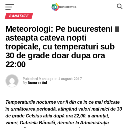
SANATATE
Meteorologi: Pe bucuresteni ii
asteapta cateva nopti
tropicale, cu temperaturi sub
30 de grade doar dupa ora
22:00
Published
9 ani ago
on
4 august 2017
By
Bucurestiul
Temperaturile nocturne vor fi din ce în ce mai ridicate
în următoarea perioadă, atingând valori mai mici de 30
de grade Celsius abia după ora 22,00, a anunțat,
vineri, Gabriela Băncilă, director la Administrația