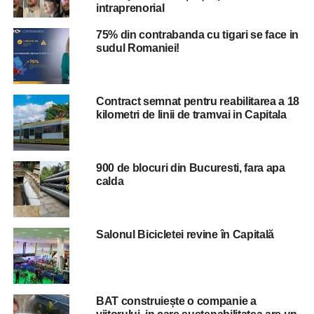
intraprenorial
— până spre ora 22,00-
75% din contrabanda cu tigari se face in
23,00 să marcheze o
sudul Romaniei!
scădere foarte lentă,
urmând ca în orele
Contract semnat pentru reabilitarea a 18
dimineții, respectiv
kilometri de linii de tramvai in Capitala
orele 5-6,00, să ajungă
la ceea ce numim noi
900 de blocuri din Bucuresti, fara apa
temperatură minimă,
calda
respectiv undeva în
jurul a 22-23 de grade,
Salonul Bicicletei revine în Capitală
ceea ce înseamnă
oricum noapte
tropicală. Având în
BAT construiește o companie a