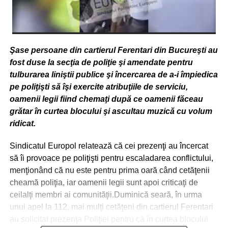
Şase persoane din cartierul Ferentari din Bucureşti au
fost duse la secţia de poliţie şi amendate pentru
tulburarea liniştii publice şi încercarea de a-i împiedica
pe poliţişti să îşi exercite atribuţiile de serviciu,
oamenii legii fiind chemaţi după ce oamenii făceau
grătar în curtea blocului şi ascultau muzică cu volum
ridicat.
Sindicatul Europol relatează că cei prezenţi au încercat
să îi provoace pe poliţişti pentru escaladarea conflictului,
menţionând că nu este pentru prima oară când cetăţenii
cheamă poliţia, iar oamenii legii sunt apoi criticaţi de
ceilalţi membri ai comunităţii.Duminică seară, în urma
unui apel la 112, mai mulţi cetăţeni din cartierul Ferentari
au solicitat prezenţa Poliţiei pentru că în curtea blocului