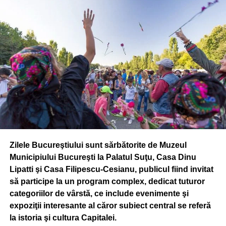
ADVERTISEMENT
RELATED TOPICS:
BUCURESTI
FERENTARI
MENTALITATE
POLITIA
STIRI BUCURESTI
UP NEXT
Un traficant de droguri din Bucuresti s-a dat
singur de gol: Avea 1,2 kg de heroina in ghiozdan!
DON'T MISS
Clotilde Armand anunta intimidari mafiote: ”Sunt
filată, mi-au tăiat anvelopele mașinii ”
Zilele Bucureştiului sunt sărbătorite de Muzeul
Municipiului Bucureşti la Palatul Suţu, Casa Dinu
Lipatti şi Casa Filipescu-Cesianu, publicul fiind invitat
să participe la un program complex, dedicat tuturor
categoriilor de vârstă, ce include evenimente şi
expoziţii interesante al căror subiect central se referă
la istoria şi cultura Capitalei.