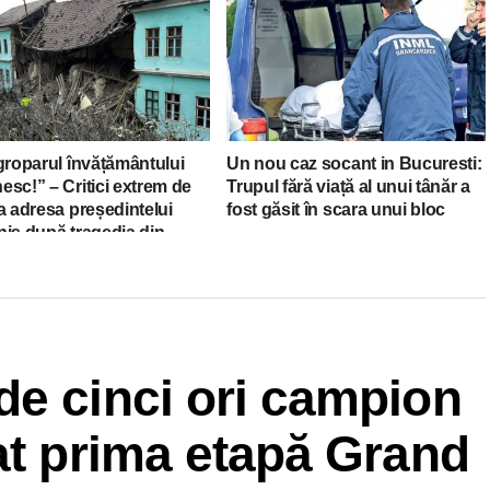
groparul învățământului
Un nou caz socant in Bucuresti:
sc!” – Critici extrem de
Trupul fără viață al unui tânăr a
a adresa președintelui
fost găsit în scara unui bloc
nis după tragedia din
eiul Secuiesc
de cinci ori campion
at prima etapă Grand