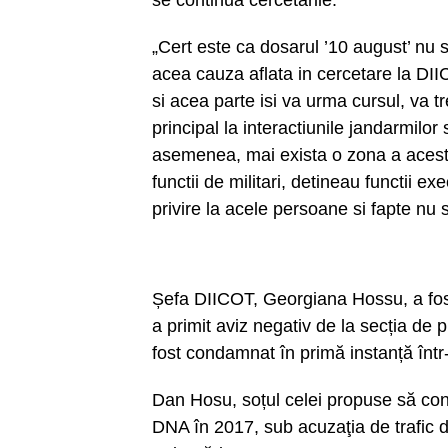
se continua cercetarile.
„Cert este ca dosarul ’10 august’ nu s
acea cauza aflata in cercetare la DII
si acea parte isi va urma cursul, va t
principal la interactiunile jandarmilor
asemenea, mai exista o zona a acestu
functii de militari, detineau functii e
privire la acele persoane si fapte nu s-
Șefa DIICOT, Georgiana Hossu, a fost
a primit aviz negativ de la secția de
fost condamnat în primă instanță într
Dan Hosu, soțul celei propuse să cond
DNA în 2017, sub acuzaţia de trafic d