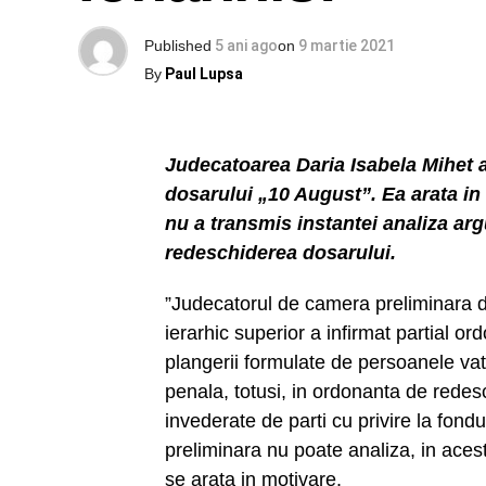
Published
5 ani ago
on
9 martie 2021
By
Paul Lupsa
Judecatoarea Daria Isabela Mihet a f
dosarului „10 August”. Ea arata in
nu a transmis instantei analiza ar
redeschiderea dosarului.
”Judecatorul de camera preliminara di
ierarhic superior a infirmat partial o
plangerii formulate de persoanele vat
penala, totusi, in ordonanta de redesc
invederate de parti cu privire la fondu
preliminara nu poate analiza, in ace
se arata in motivare.