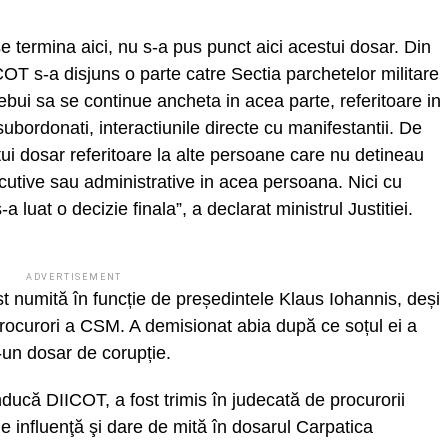
e termina aici, nu s-a pus punct aici acestui dosar. Din
COT s-a disjuns o parte catre Sectia parchetelor militare
rebui sa se continue ancheta in acea parte, referitoare in
 subordonati, interactiunile directe cu manifestantii. De
i dosar referitoare la alte persoane care nu detineau
xecutive sau administrative in acea persoana. Nici cu
a luat o decizie finala”, a declarat ministrul Justitiei.
ADVERTISEMENT
 numită în funcție de președintele Klaus Iohannis, deși
 procurori a CSM. A demisionat abia după ce soțul ei a
-un dosar de corupție.
ucă DIICOT, a fost trimis în judecată de procurorii
e influenţă şi dare de mită în dosarul Carpatica