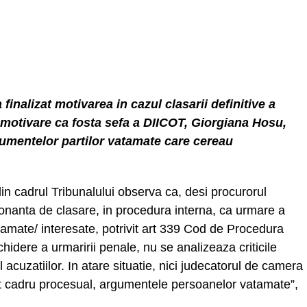
inalizat motivarea in cazul clasarii definitive a
 motivare ca fosta sefa a DIICOT, Giorgiana Hosu,
gumentelor partilor vatamate care cereau
n cadrul Tribunalului observa ca, desi procurorul
rdonanta de clasare, in procedura interna, ca urmare a
amate/ interesate, potrivit art 339 Cod de Procedura
hidere a urmaririi penale, nu se analizeaza criticile
l acuzatiilor. In atare situatie, nici judecatorul de camera
st cadru procesual, argumentele persoanelor vatamate”,