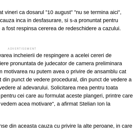
mat vineri ca dosarul ”10 august” ”nu se termina aici”,
cauza inca in desfasurare, si s-a pronuntat pentru
e a fost respinsa cererea de redeschidere a cazului.
ADVERTISEMENT
area incheierii de respingere a acelei cereri de
iere pronuntata de judecator de camera preliminara
em motivarea nu putem avea o privire de ansamblu cat
t din punct de vedere procedural, din punct de vedere a
vedere al adevarului. Solicitarea mea pentru toata
pentru cei care au formulat aceste plangeri, printre care
edem acea motivare”, a afirmat Stelian Ion la
nse din aceasta cauza cu privire la alte peroane, in care