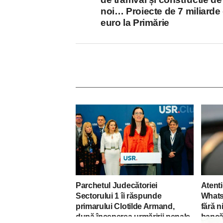
noi… Proiecte de 7 miliarde
euro la Primărie
Parchetul Judecătoriei
Atenti
Sectorului 1 îi răspunde
Whats
primarului Clotilde Armand,
fără n
după începerea urmăririi penale
bancă 