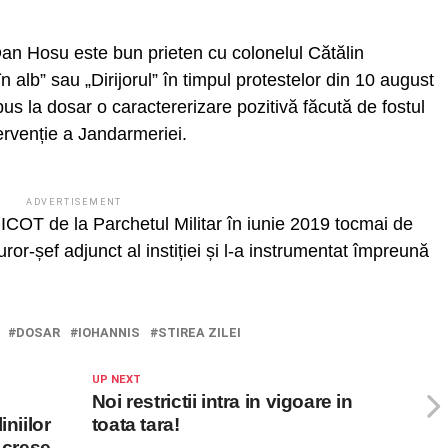
an Hosu este bun prieten cu colonelul Cătălin
alb” sau „Dirijorul” în timpul protestelor din 10 august
pus la dosar o caractererizare pozitivă făcută de fostul
ervenție a Jandarmeriei.
ADVERTISEMENT
IICOT de la Parchetul Militar în iunie 2019 tocmai de
or-șef adjunct al instiției și l-a instrumentat împreună
DOSAR
IOHANNIS
STIREA ZILEI
UP NEXT
Noi restrictii intra in vigoare in
niilor
toata tara!
 crese