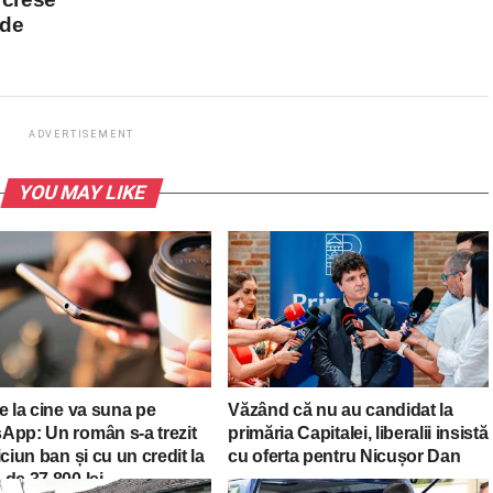
 de
ADVERTISEMENT
YOU MAY LIKE
e la cine va suna pe
Văzând că nu au candidat la
App: Un român s-a trezit
primăria Capitalei, liberalii insistă
iciun ban și cu un credit la
cu oferta pentru Nicușor Dan
de 37.800 lei