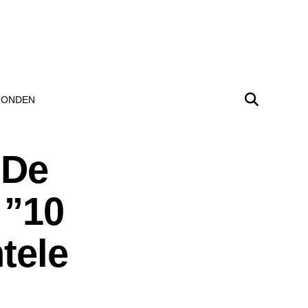
ONDEN
 De
 ”10
tele