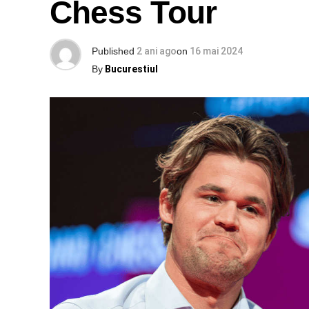
Chess Tour
Published
2 ani ago
on
16 mai 2024
By
Bucurestiul