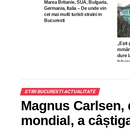
Marea Britanie, SUA, Bulgaria,
Germania, Italia – De unde vin
cei mai multi turisti straini in
Bucuresti
„Ești 
române
dure l
Iohan
Odorh
STIRI BUCURESTI ACTUALITATE
Magnus Carlsen, 
mondial, a câștig