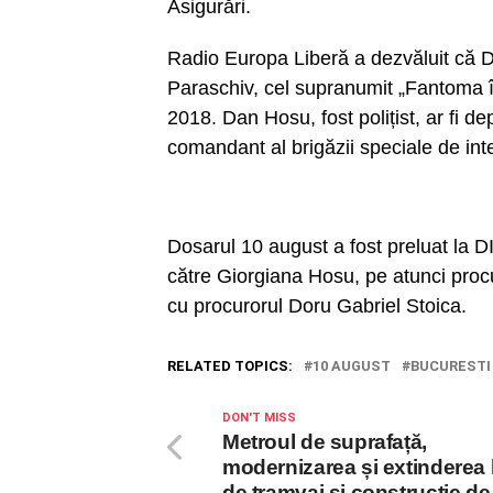
Asigurări.
Radio Europa Liberă a dezvăluit că D
Paraschiv, cel supranumit „Fantoma în 
2018. Dan Hosu, fost polițist, ar fi de
comandant al brigăzii speciale de int
Dosarul 10 august a fost preluat la D
către Giorgiana Hosu, pe atunci procur
cu procurorul Doru Gabriel Stoica.
RELATED TOPICS:
10 AUGUST
BUCURESTI
DON'T MISS
Metroul de suprafață,
modernizarea și extinderea li
de tramvai și constructie de