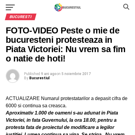
BUCURESTI
FOTO-VIDEO Peste o mie de
bucuresteni protesteaza in
Piata Victoriei: Nu vrem sa fim
o natie de hoti!
Published
9 ani ago
on
5 noiembrie 2017
By
Bucurestiul
ACTUALIZARE Numarul protestatarilor a depasit cifra de
6000 si continua sa creasca.
Aproximativ 1.000 de oameni s-au adunat in Piata
Victoriei, in fata Guvernului, la ora 18.00, pentru a
protesta fata de proiectul de modificare a legilor
justitiei. Lumea continua sa vina. Se striga „Nu vrem