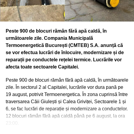
de Mediu – Serviciul Ecologie Urbană, Primăria
Municipiului Bucureşti, în parteneriat cu Muzeul
Municipiului Bucureşti. În cadrul proiectului vor fi
prezentate în foyerul Palatului Suţu materiale muzeale
Peste 900 de blocuri rămân fără apă caldă, în
itinerante proprii referitoare la istoria Jandarmeriei
următoarele zile. Compania Municipală
(uniforme naţionale şi internaţionale), puse la dispoziţie
Termoenergetică București (CMTEB) S.A. anunță că
de Inspectoratul General al Jandarmeriei Române,
se vor efectua lucrări de înlocuire, modernizare și de
materiale şi machete puse la dispoziţie de Institutul
reparații pe conductele rețelei termice. Lucrările vor
Astronomic al Academiei Române şi de Observatorul
afecta toate sectoarele Capitalei.
Astronomic Amiral Vasile Urseanu – Muzeul Municipiului
Bucureşti, precum şi machete puse la dispoziţie de
Peste 900 de blocuri rămân fără apă caldă, în următoarele
Societatea de Transport Bucureşti.
zile. În sectorul 2 al Capitalei, lucrările vor dura pană pe
19 august, potrivit Termoenergetica. În zona cuprinsă între
CASA DINU LIPATTI (BD. LASCĂR CATARGIU, NR. 12)
traversarea Căii Giulești și Calea Griviței, Sectoarele 1 și
Vineri, 20 septembrie, ora 18.00 – „Zilele Bucureştiului” la
6, se fac lucrări de reparație și modernizare a conductelor.
Casa Dinu Lipatti – Recital Tinere Talente. Eveniment
12 blocuri rămân fără apă caldă până pe 6 august, la ora
organizat de Muzeul Municipiului Bucureşti şi Fundaţia
23:00.
Regală Margareta a României. Accesul este gratuit în
limita locurilor disponibile.