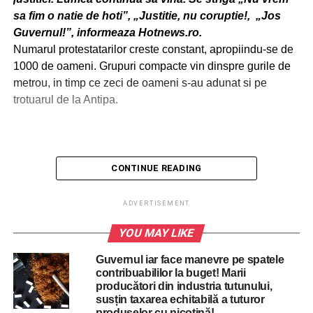
sa fim o natie de hoti”, „
Justitie, nu coruptie!, „Jos
Guvernul!”, informeaza Hotnews.ro.
Numarul protestatarilor creste constant, apropiindu-se de
1000 de oameni. Grupuri compacte vin dinspre gurile de
metrou, in timp ce zeci de oameni s-au adunat si pe
trotuarul de la Antipa.
CONTINUE READING
ADVERTISEMENT
YOU MAY LIKE
Guvernul iar face manevre pe spatele
contribuabililor la buget! Marii
producători din industria tutunului,
susțin taxarea echitabilă a tuturor
produselor cu nicotină!