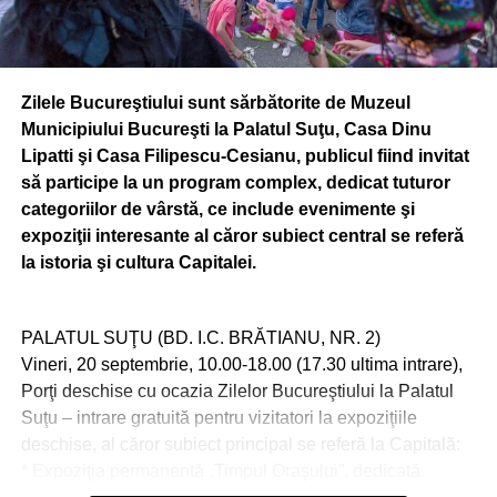
Zilele Bucureştiului sunt sărbătorite de Muzeul
Municipiului Bucureşti la Palatul Suţu, Casa Dinu
Lipatti şi Casa Filipescu-Cesianu, publicul fiind invitat
să participe la un program complex, dedicat tuturor
categoriilor de vârstă, ce include evenimente şi
expoziţii interesante al căror subiect central se referă
la istoria şi cultura Capitalei.
PALATUL SUŢU (BD. I.C. BRĂTIANU, NR. 2)
Vineri, 20 septembrie, 10.00-18.00 (17.30 ultima intrare),
Porţi deschise cu ocazia Zilelor Bucureştiului la Palatul
Suţu – intrare gratuită pentru vizitatori la expoziţiile
deschise, al căror subiect principal se referă la Capitală:
* Expoziţia permanentă „Timpul Oraşului”, dedicată