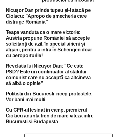
Nicușor Dan prinde tupeu și-l atacă pe
Oamenii folosesc vuvuzele, au steaguri și pancarte și
Ciolacu: ”Apropo de șmecheria care
scandează împotriva Guvernului și a partidelor de
distruge România”
guvernamant.
Teapa vanduta ca o mare victorie:
Austria propune României să accepte
solicitanți de azil, în special sirieni și
afgani, pentru a intra în Schengen doar
cu aeroporturile!
Revelația lui Nicușor Dan: ”Ce este
PSD? Este un continuator al statului
comunist care nu acceptă ca altcineva
să aibă o opinie”
Politistii din Bucuresti incep protestele:
Vor bani mai multi
Cu CFR-ul lesinat in camp, premierul
Ciolacu anunta tren de mare viteza intre
RELATED TOPICS:
BUCURESTI
CIUMA ROSIE
GUVERN
JUSTITIE
NEMULTUMIRI
PIATA VICTORIE
PROTESTE
Bucuresti si Budapesta
PSD