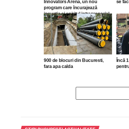
Innovators Arena, un nou
se fac
program care încurajează
inovația și spiritul intraprenorial
900 de blocuri din Bucuresti,
Încă 
fara apa calda
pentru