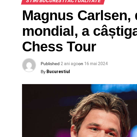
STIRI BUCURESTI ACTUALITATE
Magnus Carlsen, 
mondial, a câștig
Chess Tour
Published
2 ani ago
on
16 mai 2024
By
Bucurestiul