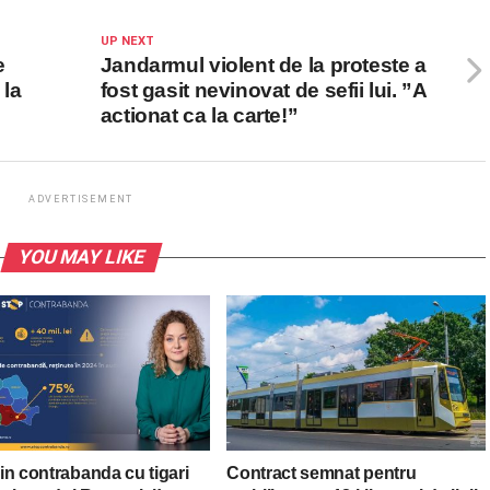
UP NEXT
e
Jandarmul violent de la proteste a
 la
fost gasit nevinovat de sefii lui. ”A
actionat ca la carte!”
ADVERTISEMENT
YOU MAY LIKE
in contrabanda cu tigari
Contract semnat pentru