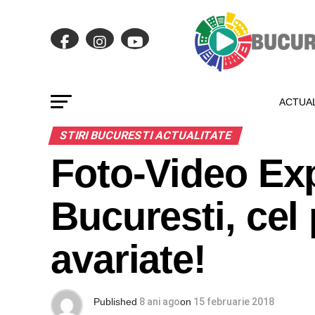
ACTUAL
STIRI BUCURESTI ACTUALITATE
Foto-Video Exp
Bucuresti, cel
avariate!
Published
8 ani ago
on
15 februarie 2018