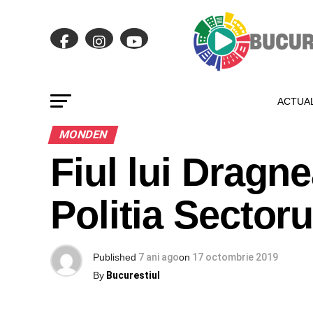
ACTUAL
MONDEN
Fiul lui Dragne
Politia Sectoru
Published
7 ani ago
on
17 octombrie 2019
By
Bucurestiul