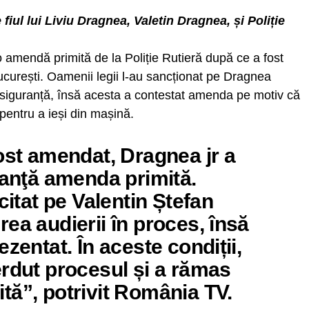
 fiul lui Liviu Dragnea, Valetin Dragnea, și Poliție
 o amendă primită de la Poliție Rutieră după ce a fost
București. Oamenii legii l-au sancționat pe Dragnea
 siguranță, însă acesta a contestat amenda pe motiv că
s pentru a ieși din mașină.
ost amendat, Dragnea jr a
tanţă amenda primită.
citat pe Valentin Ștefan
ea audierii în proces, însă
zentat. În aceste condiții,
erdut procesul și a rămas
tă”, potrivit România TV.