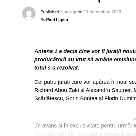
Published
3 ani ago
on
11 decembrie 2023
A
Autorul a urmărit-o, a pătruns în apartamen
By
Paul Lupsa
Diana, a lovit cu picioarele în ușa dormito
agresat din nou persoana vătămată, lovind
De asemenea, s-a mai stabilit faptul că, î
Antena 1 a decis cine vor fi jurații nou
vătămata Bâgu Anne Mary, a mai fost agres
producătorii au vrut să amâne emisiun
la degetul inelar al mâinii stângi.
totul s-a rezolvat.
Cu ocazia examinării medico-legale a perso
Cei patru jurați care vor apărea în noul 
INML Mina Minovici, s-a constatat că femei
Richard Abou Zaki și Alexandru Sautner. M
produce prin lovire cu un corp dur și neces
Scărlătescu, Sorin Bontea și Florin Dumitre
medicale.
A
„În avans și în exclusivitate pentru urmări
A
Împotriva autorului a fost emis ordin de prot
anunțăm numele celor patru noi jurați ai emi