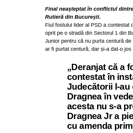
Final neașteptat în conflictul dintre
Rutieră din București.
Fiul fostului lider al PSD a contestat
oprit pe o stradă din Sectorul 1 din 
Junior pentru că nu purta centură de
ar fi purtat centură, dar și-a dat-o jo
„Deranjat că a f
contestat în ins
Judecătorii l-au 
Dragnea în veder
acesta nu s-a pre
Dragnea Jr a pi
cu amenda primi