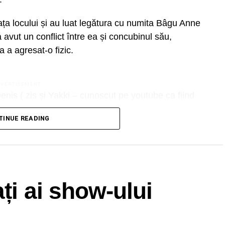
 fața locului și au luat legătura cu numita Bâgu Anne
avut un conflict între ea și concubinul său,
 a agresat-o fizic.
DVERTISEMENT
Denis ( zis și Yakki – cunoscut pe youtube ca fiind
sediul subunității, după acordarea îngrijirilor
TINUE READING
 la data de 19.12.2023, pe fondul geloziei, persoana
ict cu Duțoniu Mihai Denis, în urma căruia acesta
 totodată mai multe bunuri din locuință.
ați ai show-ului
 o vecină din incinta blocului în care locuiește și