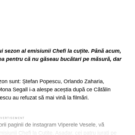
DVERTISEMENT
tul vecinei, identificată ca fiind numita Otelea
rului până când a cedat, distrugând-o și ulterior a
-o cu piciorul.
n urmă cu o zi, la data de 18.12.2023, persoana
lui sezon al emisiunii Chefi la cuțite. Până acum,
ată fizic de către autor, fiindu-i smulsă unghia de
ea pentru că nu găseau bucătari pe măsură, dar
anei vătămate, de către specialiștii din cadrul
sezon sunt: Ștefan Popescu, Orlando Zaharia,
a prezintă leziuni traumatice care s-au putut
ona Segall i-a alespe aceștia după ce Cătălin
ită pentru vindecare un număr de 7-8 zile îngrijiri
scu au refuzat să mai vină la filmări.
DVERTISEMENT
torii paginii de instagram Viperele Vesele, vă
DVERTISEMENT
ecție provizoriu de către polițiștii Secției 2, pentru
siunii Chefi la Cuțite. Așadar, cei patru jurați pe