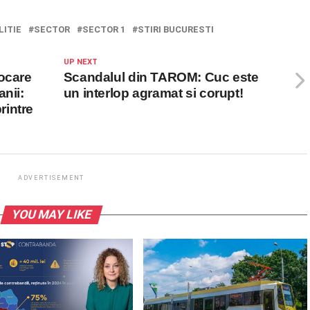
LITIE
SECTOR
SECTOR 1
STIRI BUCURESTI
UP NEXT
vocare
Scandalul din TAROM: Cuc este
nii:
un interlop agramat si corupt!
rintre
ADVERTISEMENT
YOU MAY LIKE