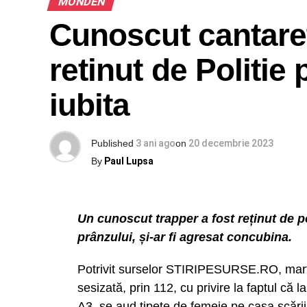
MONDEN
Cunoscut cantaret
retinut de Politie 
iubita
Published
3 ani ago
on
20 decembrie 2023
By
Paul Lupsa
Un cunoscut trapper a fost reținut de pol
prânzului, și-ar fi agresat concubina.
Potrivit surselor STIRIPESURSE.RO, marți, î
sesizată, prin 112, cu privire la faptul că 
A3, se aud țipete de femeie pe casa scării