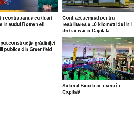
in contrabanda cu tigari
Contract semnat pentru
e in sudul Romaniei!
reabilitarea a 18 kilometri de linii
de tramvai in Capitala
put construcția grădiniței
lii publice din Greenfield
Salonul Bicicletei revine în
Capitală