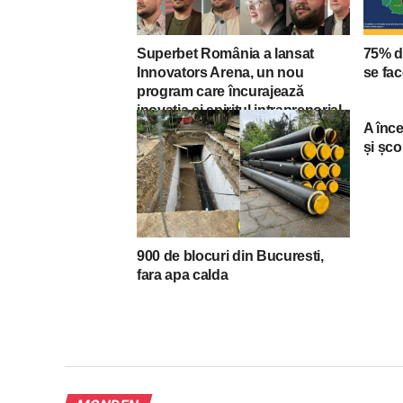
Superbet România a lansat
75% d
Innovators Arena, un nou
se fac
program care încurajează
inovația și spiritul intraprenorial
A înce
și șco
900 de blocuri din Bucuresti,
fara apa calda