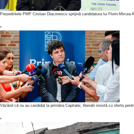
Președintele PMP Cristian Diaconescu sprijină candidatura lui Florin-Mircea An
Văzând că nu au candidat la primăria Capitalei, liberalii insistă cu oferta pen