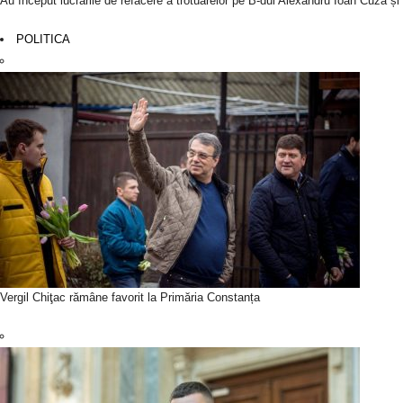
Au început lucrările de refacere a trotuarelor pe B-dul Alexandru Ioan Cuza ș
POLITICA
Vergil Chiţac rămâne favorit la Primăria Constanța