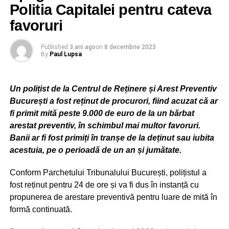
discutat cu o persoană ce s-a recomandat a fi din cadrul
Politia Capitalei pentru cateva
Romgaz.
favoruri
În timpul discuției telefonice, persoana vătămată a
Published
3 ani ago
on
8 decembrie 2023
acceptat să învestească suma de 1.250 lei, motiv pentru
By
Paul Lupsa
care i-a comunicat acelei persoane, telefonic, datele
înscrise pe cardul bancar precum și cele de pe cartea de
identitate.
Un polițist de la Centrul de Reținere și Arest Preventiv
București a fost reținut de procurori, fiind acuzat că ar
În continuare, după ce i-a fost retrasă suma de 1.250 din
fi primit mită peste 9.000 de euro de la un bărbat
contul bancar, persoana vătămată a fost contactată
arestat preventiv, în schimbul mai multor favoruri.
telefonic, de către o altă persoană, ce s-a recomandat a fi
Banii ar fi fost primiți în tranșe de la deținut sau iubita
din partea aceleiași societății energetice, aceasta
acestuia, pe o perioadă de un an și jumătate.
solicitându-i bărbatului depunerea a încă 2.500 lei la un
ATM de monede virtuale, pentru a putea retrage câștigul
Conform Parchetului Tribunalului București, polițistul a
inițial. Bărbatul din Vadu Moldovei s-a deplasat în
fost reținut pentru 24 de ore și va fi dus în instanță cu
municipiul Suceava și a depus la ATM suma de 2.500 lei.
propunerea de arestare preventivă pentru luare de mită în
formă continuată.
ADVERTISEMENT