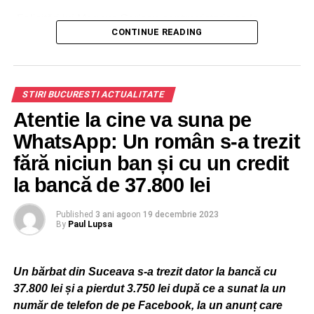
„Felicitări lui Magnus Carlsen pentru victoria sa la
CONTINUE READING
Superbet Rapid & Blitz Poland și mulțumiri către toți
jucătorii pentru partidele incredibile reușite. Așteptăm cu
nerăbdare începerea Superbet Chess Classic în
București la finalul lunii iunie. Pentru fundația noastră,
STIRI BUCURESTI ACTUALITATE
investiția în șah înseamnă investiție în oameni.
Atentie la cine va suna pe
Evenimente precum Grand Chess Tour inspiră oameni din
toate categoriile sociale să înceapă să joace șah, iar
WhatsApp: Un român s-a trezit
acest lucru este cu adevărat remarcabil”,
a declarat
fără niciun ban și cu un credit
Augusta Dragic
, Președinta Fundației Superbet, sponsor
la bancă de 37.800 lei
și organizator a trei dintre cele cinci etape ale circuitului
fondat de Garry Kasparov.
Published
3 ani ago
on
19 decembrie 2023
By
Paul Lupsa
ADVERTISEMENT
„Știam că dacă am o zi bună, am o șansă. M-am simțit mai
Un bărbat din Suceava s-a trezit dator la bancă cu
calm astăzi și știam că am reușit asta înainte. A fost o
37.800 lei și a pierdut 3.750 lei după ce a sunat la un
performanță incredibilă a lui Wei Yi și am fost norocos să
număr de telefon de pe Facebook, la un anunț care