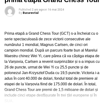
Published
2 ani ago
on
16 mai 2024
By
Bucurestiul
Prima etapă a Grand Chess Tour (GCT) s-a încheiat cu o
serie spectaculoasă de zece victorii consecutive ale
numărului 1 mondial, Magnus Carlsen, de cinci ori
campion mondial. După un parcurs foarte bun al Marelui
Maestru chinez Wei Yi, care părea că va câștiga etapa de
la Varșovia, Carlsen a revenit surprinzător și s-a impus cu
26 de puncte, urmat de Wei Yi cu 25,5 puncte și de
polonezul Jan-Krzysztof Duda cu 19,5 puncte. Victoria i-a
adus în cont 40.000 de dolari, fondul total de premiere al
etapei de la Varșovia fiind de 175.000 de dolari. În total,
Grand Chess Tour are premii de 1,5 milioane de dolari și
include cinci etape desfășurate în trei țări europene și în
SUA.