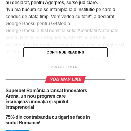
au declarat, pentru Agerpres, surse judiciare.
”Nu ma bucura ce se intampla la o institutie pe care o
conduc de atata timp. Vom vedea cu totii!”, a declarat
George Baesu pentru G4Media.
George Baesu a fost numit la sefia Autoritatii Nationale
pentru Restituirea Proprietatii (ANRP) in 2012 de
premierul Victor Ponta. George Baesu a fost deputat PSD
de Vrancea in legislatura 2004-2008, iar anterior intre
CONTINUE READING
2001 si 2004 a fost prefect de Vrancea in timpul
Guvernarii PSD.
ADVERTISEMENT
George Baesu si-a luat doctoratul in 2011, in cadrul
YOU MAY LIKE
Facultatii de Drept, Universitatea Bucuresti, cu teza
„Organizatii interparlamentare” condusa de catre fostul
Superbet România a lansat Innovators
premier Adrian Nastase.
Arena, un nou program care
Baesu este finul presedintelui Consiliului Judetean
încurajează inovația și spiritul
intraprenorial
Vrancea, Marian Oprisan care i-a botezat unul dintre fini.
In 2008, la botezul celui de-al doilea sau copil, Baesu a
75% din contrabanda cu tigari se face in
invitat nume mari din PSD, printre care si Marian Oprisan.
sudul Romaniei!
La cumetrie au participat si Titus Corlatean, Ecaterina