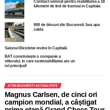
Contract semnat pentru reabilitarea a 18
Andronescu, deputatii Cristian Dumitrescu si Ciprian
kilometri de linii de tramvai in Capitala
Nica.
Ziarul de Vrancea scria atunci ca la cumetrie a participat
si jurnalistul Victor Ciutacu, „amic de-al fostului deputat”
900 de blocuri din Bucuresti, fara apa
George Baesu.
calda
RELATED TOPICS:
ANCHETA
BUCURESTIU
DNA
OPRISAN
PREMIER
PSD
STIRI BUCURESTI
Salonul Bicicletei revine în Capitală
UP NEXT
BAT construiește o companie a
Ajun cu 18 grade Celsius! Vreme neobisnuit de
viitorului, in care sustenabilitatea are un
calda de Craciun!
rol principal!
DON'T MISS
Viceprimarul Bucurestiului, la DIICOT: ”Este
momentul să vedem cine şi cât a fost implicat în
STIRI BUCURESTI ACTUALITATE
evenimentele din 10 august”
Magnus Carlsen, de cinci ori
campion mondial, a câștigat
prima etapă Grand Chess Tour