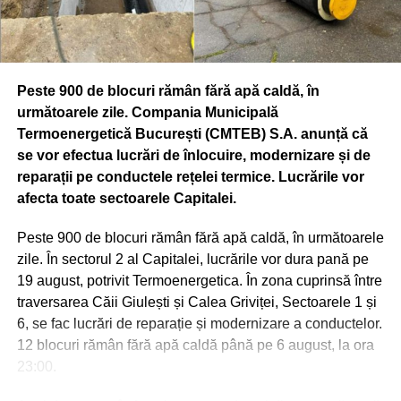
de Mediu – Serviciul Ecologie Urbană, Primăria
Municipiului Bucureşti, în parteneriat cu Muzeul
Municipiului Bucureşti. În cadrul proiectului vor fi
prezentate în foyerul Palatului Suţu materiale muzeale
Peste 900 de blocuri rămân fără apă caldă, în
itinerante proprii referitoare la istoria Jandarmeriei
următoarele zile. Compania Municipală
(uniforme naţionale şi internaţionale), puse la dispoziţie
Termoenergetică București (CMTEB) S.A. anunță că
de Inspectoratul General al Jandarmeriei Române,
se vor efectua lucrări de înlocuire, modernizare și de
materiale şi machete puse la dispoziţie de Institutul
reparații pe conductele rețelei termice. Lucrările vor
Astronomic al Academiei Române şi de Observatorul
afecta toate sectoarele Capitalei.
Astronomic Amiral Vasile Urseanu – Muzeul Municipiului
Bucureşti, precum şi machete puse la dispoziţie de
Peste 900 de blocuri rămân fără apă caldă, în următoarele
Societatea de Transport Bucureşti.
zile. În sectorul 2 al Capitalei, lucrările vor dura pană pe
19 august, potrivit Termoenergetica. În zona cuprinsă între
CASA DINU LIPATTI (BD. LASCĂR CATARGIU, NR. 12)
traversarea Căii Giulești și Calea Griviței, Sectoarele 1 și
Vineri, 20 septembrie, ora 18.00 – „Zilele Bucureştiului” la
6, se fac lucrări de reparație și modernizare a conductelor.
Casa Dinu Lipatti – Recital Tinere Talente. Eveniment
12 blocuri rămân fără apă caldă până pe 6 august, la ora
organizat de Muzeul Municipiului Bucureşti şi Fundaţia
23:00.
Regală Margareta a României. Accesul este gratuit în
limita locurilor disponibile.