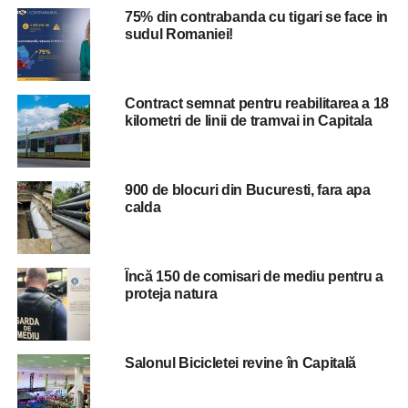
Parchetului de pe lângă Tribunalul Dâmboviţa, pentru
75% din contrabanda cu tigari se face in
sudul Romaniei!
comiterea infracţiunilor de evaziune fiscală şi grup
infracţional organizat, fapte prevazute de art. 9 din Legea
nr. 241/2005 pentru prevenirea şi combaterea evaziunii
fiscale şi art. 367 din Codul Penal”, a anunţat Poliţia
Contract semnat pentru reabilitarea a 18
kilometri de linii de tramvai in Capitala
Română.
Cele 19 persoane sunt suspectate că, în perioada 2019-
2022, au constituit sau au aderat la o grupare
900 de blocuri din Bucuresti, fara apa
calda
infracţională, cu scopul de a face evaziune fiscală, prin
ascunderea sursei impozabile reprezentantă de venituri
obţinute din tranzacţii cu monede virtuale. Prejudiciul în
cauză este de 3.501.974 de lei. La activităţile desfăşurate
Încă 150 de comisari de mediu pentru a
proteja natura
participă luptătorii Serviciului pentru Acţiuni Speciale
Dâmboviţa, poliţişti din cadrul Direcţiei Generale de
Poliţie a Municipiului Bucureşti şi Inspectoratului de
Poliţie Judeţean Olt.
Salonul Bicicletei revine în Capitală