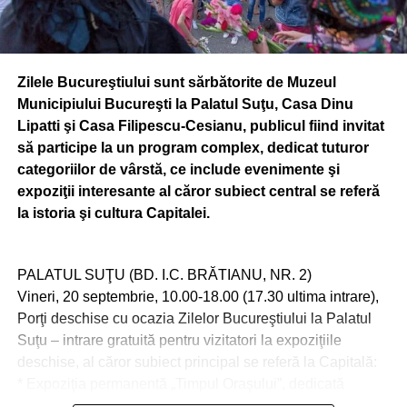
Zilele Bucureştiului sunt sărbătorite de Muzeul
Municipiului Bucureşti la Palatul Suţu, Casa Dinu
Lipatti şi Casa Filipescu-Cesianu, publicul fiind invitat
să participe la un program complex, dedicat tuturor
categoriilor de vârstă, ce include evenimente şi
expoziţii interesante al căror subiect central se referă
la istoria şi cultura Capitalei.
PALATUL SUŢU (BD. I.C. BRĂTIANU, NR. 2)
Vineri, 20 septembrie, 10.00-18.00 (17.30 ultima intrare),
Porţi deschise cu ocazia Zilelor Bucureştiului la Palatul
Suţu – intrare gratuită pentru vizitatori la expoziţiile
deschise, al căror subiect principal se referă la Capitală:
* Expoziţia permanentă „Timpul Oraşului”, dedicată
istoriei oraşului Bucureşti;