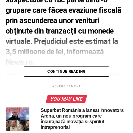
grupare care făcea evaziune fiscală
prin ascunderea unor venituri
obţinute din tranzacţii cu monede
virtuale. Prejudiciul este estimat la
3,5 milioane de lei, informează
News.ro.
CONTINUE READING
”În această dimineaţă, 6 septembrie, poliţiştii din cadrul
Inspectoratului de Poliţie Judeţean Dâmboviţa pun în
ADVERTISEMENT
aplicare 17 mandate de percheziţie domiciliară, dintre
care 6 în judeţul Dâmboviţa, 9 în municipiul Bucureşti,
YOU MAY LIKE
unul în judeţul Ilfov şi unul în judeţul Olt. De asemenea,
vor fi puse în executare 19 mandate de aducere,
Superbet România a lansat Innovators
Arena, un nou program care
persoanele depistate urmând să fie conduse la sediul
încurajează inovația și spiritul
poliţiei, pentru audieri. Activităţile de cercetare penală
intraprenorial
sunt efectuate sub coordonarea unui procuror din cadrul