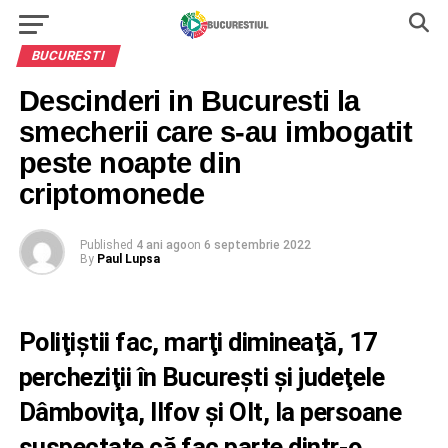
BUCURESTI
Descinderi in Bucuresti la
smecherii care s-au imbogatit
peste noapte din
criptomonede
Published
4 ani ago
on
6 septembrie 2022
By
Paul Lupsa
Poliţiştii fac, marţi dimineaţă, 17
percheziţii în Bucureşti şi judeţele
Dâmboviţa, Ilfov şi Olt, la persoane
suspectate că fac parte dintr-o