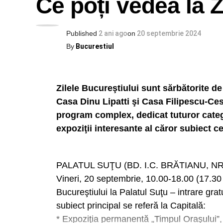
Ce poți vedea la Z
Published
2 ani ago
on
20 septembrie 2024
By
Bucurestiul
Zilele Bucureştiului sunt sărbătorite d
Casa Dinu Lipatti şi Casa Filipescu-Cesi
program complex, dedicat tuturor categ
expoziţii interesante al căror subiect cen
PALATUL SUŢU (BD. I.C. BRĂTIANU, NR
Vineri, 20 septembrie, 10.00-18.00 (17.30 u
Bucureştiului la Palatul Suţu – intrare gratu
subiect principal se referă la Capitală:
* Expoziţia permanentă „Timpul Oraşului”, 