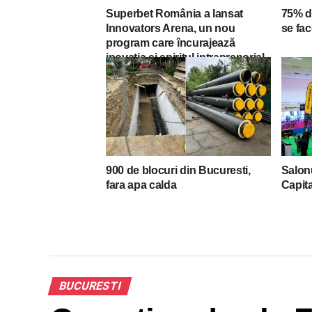
Superbet România a lansat
75% d
Innovators Arena, un nou
se fac
program care încurajează
inovația și spiritul intraprenorial
900 de blocuri din Bucuresti,
Salonu
fara apa calda
Capit
BUCURESTI