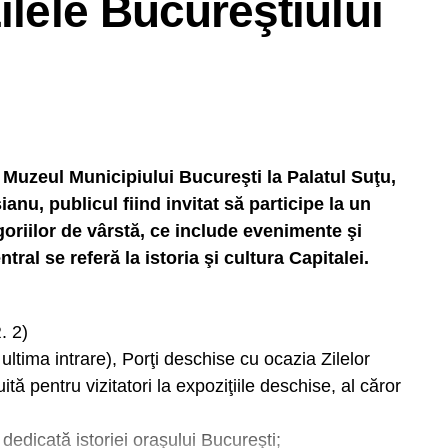
ilele Bucureştiului
e Muzeul Municipiului Bucureşti la Palatul Suţu,
anu, publicul fiind invitat să participe la un
oriilor de vârstă, ce include evenimente şi
tral se referă la istoria şi cultura Capitalei.
. 2)
ltima intrare), Porţi deschise cu ocazia Zilelor
ită pentru vizitatori la expoziţiile deschise, al căror
dedicată istoriei oraşului Bucureşti;