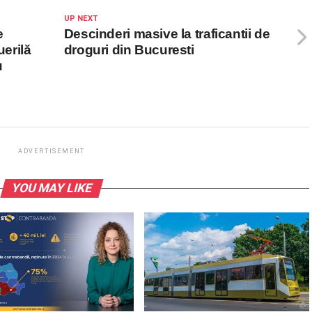
UP NEXT
e
Descinderi masive la traficantii de
uerilă
droguri din Bucuresti
u
ADVERTISEMENT
YOU MAY LIKE