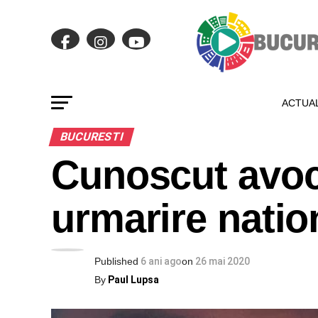
ACTUAL
BUCURESTI
Cunoscut avoca
urmarire nation
Published
6 ani ago
on
26 mai 2020
By
Paul Lupsa