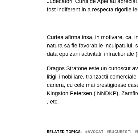
Judecatorii Curtii de Apel au apreciat
fost indiferent in a respecta rigorile l
Curtea afirma insa, in motivare, ca, i
natura sa fie favorabile inculpatului, 
data epuizarii activitatii infractionale 
Dragos Stratone este un cunoscut avoc
litigii imobiliare, tranzactii comercia
cariera, cu cele mai prestigioase cas
Kingston Petersen ( NNDKP), Zamfire
, etc.
RELATED TOPICS:
AVOCAT
BUCURESTI