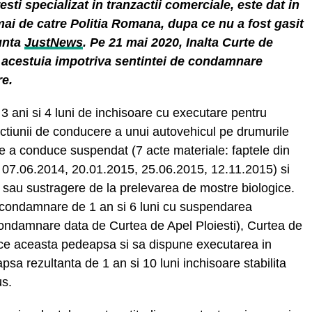
ti specializat in tranzactii comerciale, este dat in
mai de catre Politia Romana, dupa ce nu a fost gasit
nunta
JustNews
. Pe 21 mai 2020, Inalta Curte de
ul acestuia impotriva sentintei de condamnare
re.
 ani si 4 luni de inchisoare cu executare pentru
actiunii de conducere a unui autovehicul pe drumurile
e a conduce suspendat (7 acte materiale: faptele din
 07.06.2014, 20.01.2015, 25.06.2015, 12.11.2015) si
uz sau sustragere de la prelevarea de mostre biologice.
 condamnare de 1 an si 6 luni cu suspendarea
condamnare data de Curtea de Apel Ploiesti), Curtea de
oce aceasta pedeapsa si sa dispune executarea in
psa rezultanta de 1 an si 10 luni inchisoare stabilita
us.