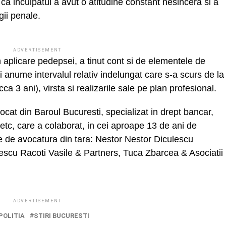
 ca inculpatul a avut o atitudine constant nesincera si a
egii penale.
ADVERTISEMENT
n aplicare pedepsei, a tinut cont si de elementele de
si anume intervalul relativ indelungat care s-a scurs de la
(cca 3 ani), virsta si realizarile sale pe plan profesional.
at din Baroul Bucuresti, specializat in drept bancar,
le etc, care a colaborat, in cei aproape 13 de ani de
e de avocatura din tara: Nestor Nestor Diculescu
scu Racoti Vasile & Partners, Tuca Zbarcea & Asociatii
ADVERTISEMENT
POLITIA
STIRI BUCURESTI