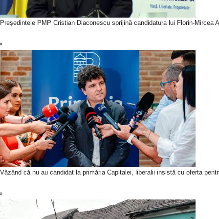
Președintele PMP Cristian Diaconescu sprijină candidatura lui Florin-Mircea An
Văzând că nu au candidat la primăria Capitalei, liberalii insistă cu oferta pen