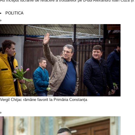
Au început lucrările de refacere a trotuarelor pe B-dul Alexandru Ioan Cuza ș
POLITICA
Vergil Chiţac rămâne favorit la Primăria Constanța