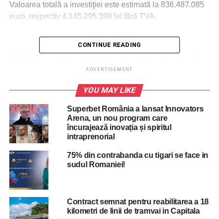
Valoarea totală a investiţiei este estimată la 836.487.085
euro, respectiv 4.145.295.398 lei fără TVA.
CONTINUE READING
ADVERTISEMENT
Studiul de oportunitate a fost elaborat de o echipă mixtă
formată din experţi din cadrul Asociaţiei de Dezvoltare
ADVERTISEMENT
Intercomunitară pentru Transport Public Bucureşti Ilfov, în
YOU MAY LIKE
baza informaţiilor furnizate de către Societatea de
Transport Bucureşti.
Superbet România a lansat Innovators
Arena, un nou program care
Potrivit raportului de specialitate, investiţia este justificată
încurajează inovația și spiritul
intraprenorial
de gradul de uzură al parcului de tramvaie, precum şi de
numărul tot mai mare al defectelor înregistrate, cauzate de
75% din contrabanda cu tigari se face in
starea tehnică a tramvaielor. Astfel, în prezent un număr
sudul Romaniei!
de 348 de vehicule au durata normală de funcţionare
depăşită.
Contract semnat pentru reabilitarea a 18
„Necesitatea celor 100 de tramvaie de 36 de metri şi 50
kilometri de linii de tramvai in Capitala