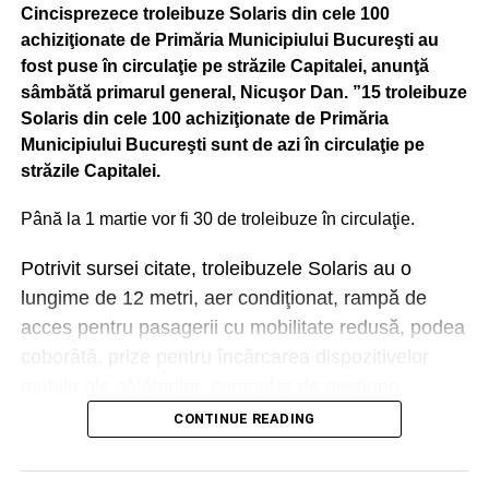
Cincisprezece troleibuze Solaris din cele 100
achiziţionate de Primăria Municipiului Bucureşti au
fost puse în circulaţie pe străzile Capitalei, anunţă
sâmbătă primarul general, Nicuşor Dan. ”15 troleibuze
Solaris din cele 100 achiziţionate de Primăria
Municipiului Bucureşti sunt de azi în circulaţie pe
străzile Capitalei.
Până la 1 martie vor fi 30 de troleibuze în circulaţie.
Potrivit sursei citate, troleibuzele Solaris au o
lungime de 12 metri, aer condiţionat, rampă de
acces pentru pasagerii cu mobilitate redusă, podea
coborâtă, prize pentru încărcarea dispozitivelor
mobile ale călătorilor, computer de gestiune
management vehicul cu funcţii GPS şi comunicare
CONTINUE READING
online, sistem de informare audio-video şi sisteme
de numărare a călătorilor.