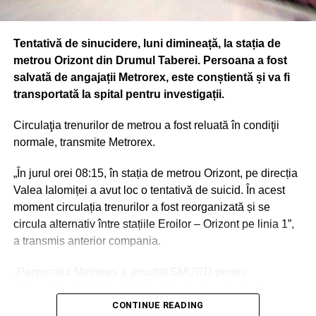
Tentativă de sinucidere, luni dimineață, la stația de
metrou Orizont din Drumul Taberei. Persoana a fost
salvată de angajații Metrorex, este conștientă și va fi
transportată la spital pentru investigații.
Circulaţia trenurilor de metrou a fost reluată în condiţii
normale, transmite Metrorex.
„În jurul orei 08:15, în stația de metrou Orizont, pe direcția
Valea Ialomiței a avut loc o tentativă de suicid. În acest
moment circulația trenurilor a fost reorganizată și se
circula alternativ între stațiile Eroilor – Orizont pe linia 1”,
a transmis anterior compania.
„Personalul Metrorex a anunțat SMURD pentru
intervenție. Conform procedurilor interne, organele
abilitate împreună cu Metrorex vor deschide o anchetă de
CONTINUE READING