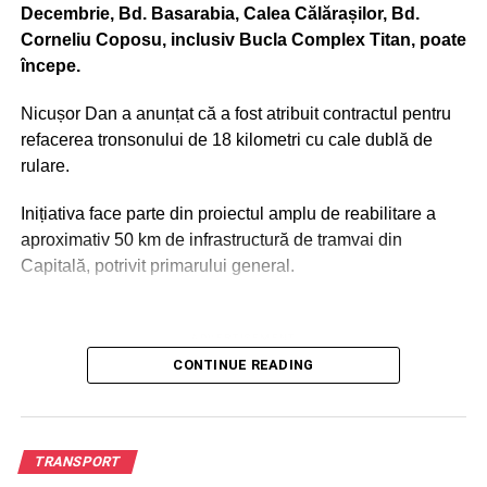
Decembrie, Bd. Basarabia, Calea Călărașilor, Bd.
Corneliu Coposu, inclusiv Bucla Complex Titan, poate
începe.
Nicușor Dan a anunțat că a fost atribuit contractul pentru
refacerea tronsonului de 18 kilometri cu cale dublă de
rulare.
Inițiativa face parte din proiectul amplu de reabilitare a
aproximativ 50 km de infrastructură de tramvai din
Capitală, potrivit primarului general.
ADVERTISEMENT
Porr Construct este firma căreia i-a fost atribuit contractul
CONTINUE READING
de reabilitare al liniilor de tramvai, conform
reprezentanților Municipalității, citați de Club Feroviar.
Subcontractanți declarați sunt firmele IMSAT, Elektra
TRANSPORT
Invest, Rotermit, Compania Municipală Iluminat Public