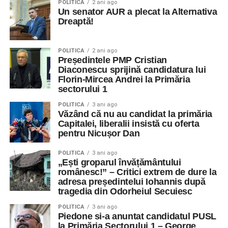
POLITICA
2 ani ago
Un senator AUR a plecat la Alternativa
Dreaptă!
POLITICA
2 ani ago
Președintele PMP Cristian
Diaconescu sprijină candidatura lui
Florin-Mircea Andrei la Primăria
sectorului 1
POLITICA
3 ani ago
Văzând că nu au candidat la primăria
Capitalei, liberalii insistă cu oferta
pentru Nicușor Dan
POLITICA
3 ani ago
„Ești groparul învățământului
românesc!” – Critici extrem de dure la
adresa președintelui Iohannis după
tragedia din Odorheiul Secuiesc
POLITICA
3 ani ago
Piedone si-a anuntat candidatul PUSL
la Primăria Sectorului 1 – George