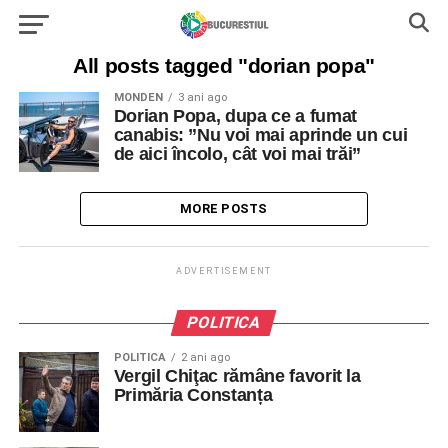
All posts tagged "dorian popa"
MONDEN
3 ani ago
Dorian Popa, dupa ce a fumat
canabis: ”Nu voi mai aprinde un cui
de aici încolo, cât voi mai trăi”
MORE POSTS
ADVERTISEMENT
POLITICA
POLITICA
2 ani ago
Vergil Chiţac rămâne favorit la
Primăria Constanța