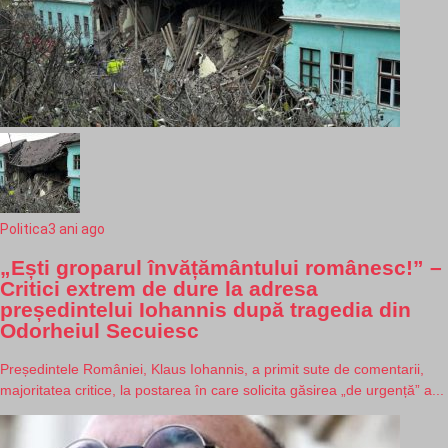
Politica
3 ani ago
„Ești groparul învățământului românesc!” –
Critici extrem de dure la adresa
președintelui Iohannis după tragedia din
Odorheiul Secuiesc
Președintele României, Klaus Iohannis, a primit sute de comentarii,
majoritatea critice, la postarea în care solicita găsirea „de urgență” a...