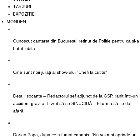
TARGURI
EXPOZITIE
MONDEN
Cunoscut cantaret din Bucuresti, retinut de Politie pentru ca si-a
batut iubita
Cine sunt noii jurați ai show-ului ”Chefi la cuțite”
Detalii socante – Redactorul sef adjunct de la GSP, rănit într-un
accident grav, ar fi vrut să se SINUCIDĂ – El urma să fie dat
afară
Dorian Popa, dupa ce a fumat canabis: ”Nu voi mai aprinde un