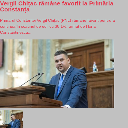
Vergil Chiţac rămâne favorit la Primăria
Constanța
Primarul Constanței Vergil Chiţac (PNL) rămâne favorit pentru a
continua în scaunul de edil cu 38,1%, urmat de Horia
Constantinescu...