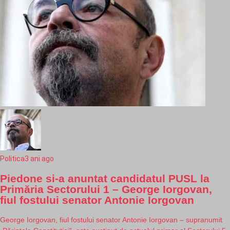
Politica
3 ani ago
Piedone si-a anuntat candidatul PUSL la
Primăria Sectorului 1 – George Iorgovan,
fiul fostului senator Antonie Iorgovan
George Iorgovan, fiul fostului senator Antonie Iorgovan – supranumit