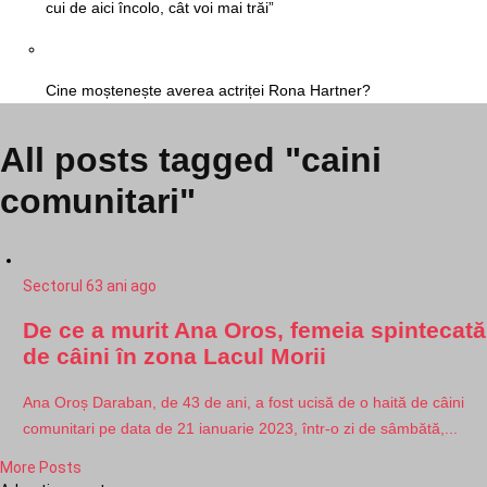
cui de aici încolo, cât voi mai trăi”
Cine moștenește averea actriței Rona Hartner?
All posts tagged "caini
comunitari"
Sectorul 6
3 ani ago
De ce a murit Ana Oros, femeia spintecată
de câini în zona Lacul Morii
Ana Oroș Daraban, de 43 de ani, a fost ucisă de o haită de câini
comunitari pe data de 21 ianuarie 2023, într-o zi de sâmbătă,...
More Posts