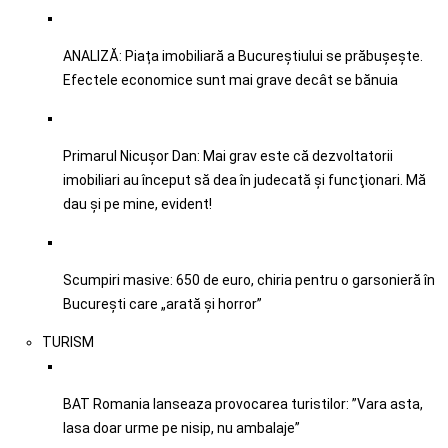
ANALIZĂ: Piața imobiliară a Bucureștiului se prăbușește.
Efectele economice sunt mai grave decât se bănuia
Primarul Nicușor Dan: Mai grav este că dezvoltatorii
imobiliari au început să dea în judecată şi funcţionari. Mă
dau şi pe mine, evident!
Scumpiri masive: 650 de euro, chiria pentru o garsonieră în
București care „arată și horror”
TURISM
BAT Romania lanseaza provocarea turistilor: ”Vara asta,
lasa doar urme pe nisip, nu ambalaje”