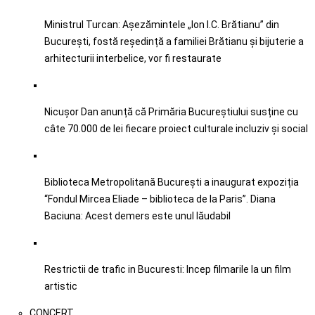
Ministrul Turcan: Așezămintele „Ion I.C. Brătianu” din
București, fostă reședință a familiei Brătianu și bijuterie a
arhitecturii interbelice, vor fi restaurate
Nicușor Dan anunță că Primăria Bucureștiului susține cu
câte 70.000 de lei fiecare proiect culturale incluziv şi social
Biblioteca Metropolitană București a inaugurat expoziția
“Fondul Mircea Eliade – biblioteca de la Paris”. Diana
Baciuna: Acest demers este unul lăudabil
Restrictii de trafic in Bucuresti: Incep filmarile la un film
artistic
CONCERT