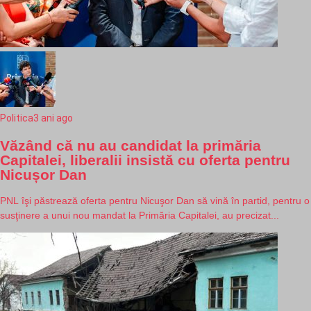
Politica
3 ani ago
Văzând că nu au candidat la primăria
Capitalei, liberalii insistă cu oferta pentru
Nicușor Dan
PNL îşi păstrează oferta pentru Nicuşor Dan să vină în partid, pentru o
susţinere a unui nou mandat la Primăria Capitalei, au precizat...