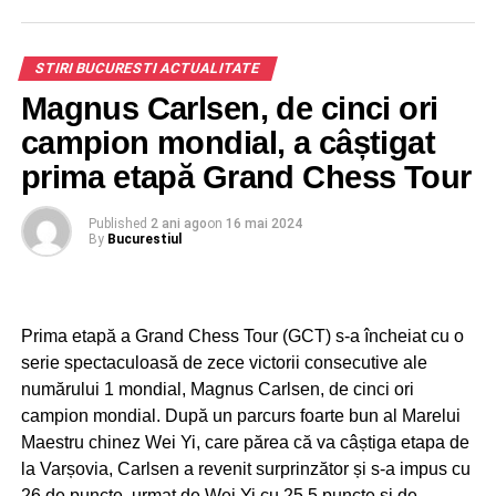
STIRI BUCURESTI ACTUALITATE
Magnus Carlsen, de cinci ori
campion mondial, a câștigat
prima etapă Grand Chess Tour
Published
2 ani ago
on
16 mai 2024
By
Bucurestiul
Prima etapă a Grand Chess Tour (GCT) s-a încheiat cu o
serie spectaculoasă de zece victorii consecutive ale
numărului 1 mondial, Magnus Carlsen, de cinci ori
campion mondial. După un parcurs foarte bun al Marelui
Maestru chinez Wei Yi, care părea că va câștiga etapa de
la Varșovia, Carlsen a revenit surprinzător și s-a impus cu
26 de puncte, urmat de Wei Yi cu 25,5 puncte și de