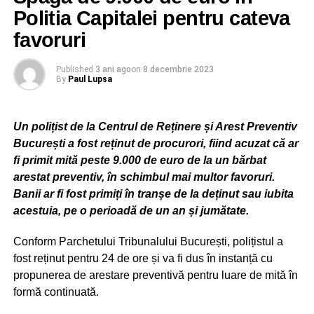
discutat cu o persoană ce s-a recomandat a fi din cadrul
Politia Capitalei pentru cateva
Romgaz.
favoruri
În timpul discuției telefonice, persoana vătămată a
Published
3 ani ago
on
8 decembrie 2023
acceptat să învestească suma de 1.250 lei, motiv pentru
By
Paul Lupsa
care i-a comunicat acelei persoane, telefonic, datele
înscrise pe cardul bancar precum și cele de pe cartea de
identitate.
Un polițist de la Centrul de Reținere și Arest Preventiv
București a fost reținut de procurori, fiind acuzat că ar
În continuare, după ce i-a fost retrasă suma de 1.250 din
fi primit mită peste 9.000 de euro de la un bărbat
contul bancar, persoana vătămată a fost contactată
arestat preventiv, în schimbul mai multor favoruri.
telefonic, de către o altă persoană, ce s-a recomandat a fi
Banii ar fi fost primiți în tranșe de la deținut sau iubita
din partea aceleiași societății energetice, aceasta
acestuia, pe o perioadă de un an și jumătate.
solicitându-i bărbatului depunerea a încă 2.500 lei la un
ATM de monede virtuale, pentru a putea retrage câștigul
Conform Parchetului Tribunalului București, polițistul a
inițial. Bărbatul din Vadu Moldovei s-a deplasat în
fost reținut pentru 24 de ore și va fi dus în instanță cu
municipiul Suceava și a depus la ATM suma de 2.500 lei.
propunerea de arestare preventivă pentru luare de mită în
formă continuată.