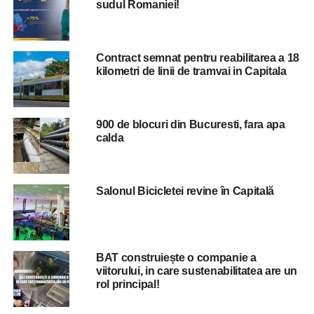
sudul Romaniei!
Luizei a strigat către jandarmi: „Ce păziți domnule, un
criminal păziți?”.
Ulterior, atât bunicul fetei dispărute în urmă cu patru luni,
Contract semnat pentru reabilitarea a 18
cât și mama acesteia au leșinat. „Chemați ambulanța”, au
kilometri de linii de tramvai in Capitala
strigat cei prezenți.
RELATED TOPICS:
CARACAL
CRIMINAL
DECES
FETE
900 de blocuri din Bucuresti, fara apa
MOARTE
STIRI BUCURESTI
calda
UP NEXT
Ecaterina Andronescu s-a spalat pe maini dupa
dezastrul din liceele agricole din Romania
Salonul Bicicletei revine în Capitală
DON'T MISS
Un magistrat da vina pe alesi pentru crima din
Caracal: „O lege facuta pentru protectia
infractorilor a omorat un om”
BAT construiește o companie a
viitorului, in care sustenabilitatea are un
rol principal!