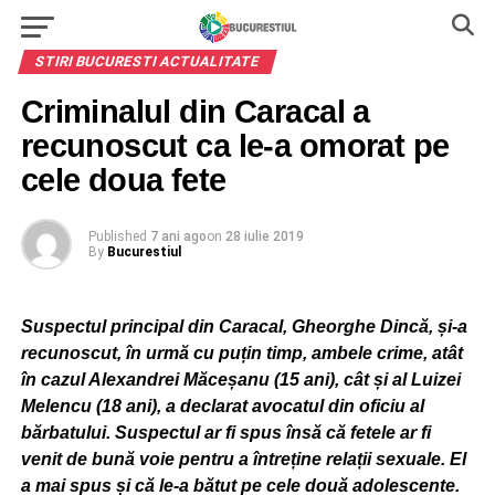
STIRI BUCURESTI ACTUALITATE
Criminalul din Caracal a
recunoscut ca le-a omorat pe
cele doua fete
Published
7 ani ago
on
28 iulie 2019
By
Bucurestiul
Suspectul principal din Caracal, Gheorghe Dincă, și-a
recunoscut, în urmă cu puțin timp, ambele crime, atât
în cazul Alexandrei Măceșanu (15 ani), cât și al Luizei
Melencu (18 ani), a declarat avocatul din oficiu al
bărbatului. Suspectul ar fi spus însă că fetele ar fi
venit de bună voie pentru a întreține relații sexuale. El
a mai spus și că le-a bătut pe cele două adolescente.