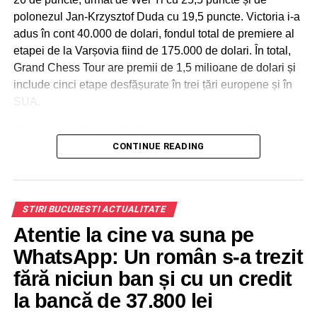
polonezul Jan-Krzysztof Duda cu 19,5 puncte. Victoria i-a
adus în cont 40.000 de dolari, fondul total de premiere al
etapei de la Varșovia fiind de 175.000 de dolari. În total,
Grand Chess Tour are premii de 1,5 milioane de dolari și
include cinci etape desfășurate în trei țări europene și în
SUA.
„Felicitări lui Magnus Carlsen pentru victoria sa la
CONTINUE READING
Superbet Rapid & Blitz Poland și mulțumiri către toți
jucătorii pentru partidele incredibile reușite. Așteptăm cu
nerăbdare începerea Superbet Chess Classic în
București la finalul lunii iunie. Pentru fundația noastră,
STIRI BUCURESTI ACTUALITATE
investiția în șah înseamnă investiție în oameni.
Atentie la cine va suna pe
Evenimente precum Grand Chess Tour inspiră oameni din
toate categoriile sociale să înceapă să joace șah, iar
WhatsApp: Un român s-a trezit
acest lucru este cu adevărat remarcabil”,
a declarat
fără niciun ban și cu un credit
Augusta Dragic
, Președinta Fundației Superbet, sponsor
la bancă de 37.800 lei
și organizator a trei dintre cele cinci etape ale circuitului