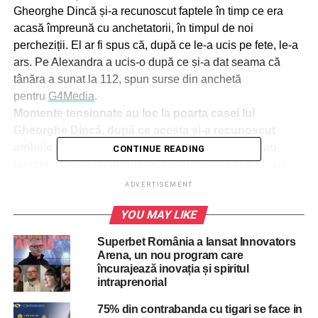
Gheorghe Dincă și-a recunoscut faptele în timp ce era
acasă împreună cu anchetatorii, în timpul de noi
percheziții. El ar fi spus că, după ce le-a ucis pe fete, le-a
ars. Pe Alexandra a ucis-o după ce și-a dat seama că
tânăra a sunat la 112, spun surse din anchetă
pentru
G4Media
.
Momente tensionate au loc la poarta casei lui
Gheorghe Dincă, după ce acesta și-a recunoscut
ambele crime. Mama Luizei și bunicul acesteia au
CONTINUE READING
leșinat. „Ce păziți domnule, un criminal păziți?”, au
strigat oamenii către forțele de ordine.
ADVERTISEMENT
Oamenii aflați la poarta casei lui Gheorghe Dincă au
YOU MAY LIKE
devenit nervoși în momentul în care s-a aflat că acesta și-
a recunoscut ambele crime.
Superbet România a lansat Innovators
Mama și bunicul Luizei au început să lovească în poarta
Arena, un nou program care
păzită de forțele de ordine.
încurajează inovația și spiritul
intraprenorial
„Uitați-vă ce ați făcut!”, a strigat mama Luizei, iar oamenii
îi raspund „politica, politica”.
75% din contrabanda cu tigari se face in
Pentru că au fost oamenii împiedicați să intre, mama