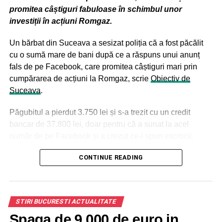
promitea câștiguri fabuloase în schimbul unor
etapele de șah clasic și 175.000 de dolari pentru cele de
investiții în acțiuni Romgaz.
șah rapid & blitz. Ediția de anul acesta va avea un fond de
premii bonus mărit de la 175.000 de dolari, cât a fost anul
Un bărbat din Suceava a sesizat poliția că a fost păcălit
trecut, la 275.000 de dolari.
cu o sumă mare de bani după ce a răspuns unui anunț
fals de pe Facebook, care promitea câștiguri mari prin
cumpărarea de acțiuni la Romgaz, scrie
Obiectiv de
ADVERTISEMENT
Suceava
.
Păgubitul a pierdut 3.750 lei și s-a trezit cu un credit
bancar de 37.800 lei, doar pentru că a sunat la acel
număr de pe Facebook și a crezut ce-i spun escrocii.
CONTINUE READING
ADVERTISEMENT
Bărbatul a povestit polițiștilor că, în luna septembrie 2023,
a văzut pe Facebook un anunț prin care se oferea
STIRI BUCURESTI ACTUALITATE
oportunitatea investirii în societatea respectivă. Bărbatul a
apelat numărul de telefon din anunț, ocazie cu care a
Spaga de 9.000 de euro in